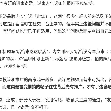
”“考研的进来避雷，过来人告诉如何报班不被坑”等。
卫浴品牌店长告诉「定焦」，这两年很多年轻人前来选购卫
到这是顾客临时在社交平台上学的。但事实上
这些问题并不
，有些问题也早已不再适用，问出这些问题反而暴露出自己
如标题写“后悔来吃这家店”，内文则表示“后悔没有早点来”；
出炉的瓜，XX品牌刚刚上新”；标题写“摄影师避雷，拍的照
，欢迎约拍”等。
费投流和推广的商家越来越多。资深短视频运营李可指出，
，而这类避雷变推销的帖子往往背后先有推广，才有了这套
挂钩，还成了部分人玩梗、发泄情绪、收割关注度的通道，
“
识，且与“避雷”毫不相干。