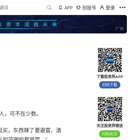
创投号
登录
APP
下载投资界APP
扫码下载
人，可不在少数。
关注投资界微信
逛买，东西辣了要避雷、清
扫码关注
认知范围的都是雷。”