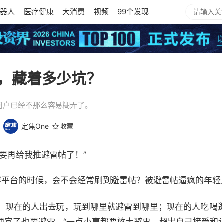
器人
医疗健康
大消费
视频
99个发现
，藏着多少坑？
用户已经不那么容易糊弄了。
e
定焦One
收藏
要再给我推避雷帖了！”
容平台的时候，会不会经常刷到避雷帖？被避雷帖逼疯的年轻
：现在的人出去玩，玩到哪里就避雷到哪里；现在的人吃喝
便宜了也要避雷。“一点小事都要放大避雷，超出自己接受和