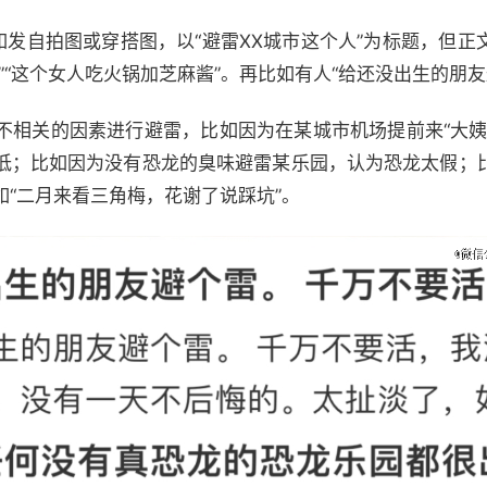
如发自拍图或穿搭图，以“避雷XX城市这个人”为标题，但
”“这个女人吃火锅加芝麻酱”。再比如有人“给还没出生的朋友
不相关的因素进行避雷，比如因为在某城市机场提前来“大姨
低；比如因为没有恐龙的臭味避雷某乐园，认为恐龙太假；
“二月来看三角梅，花谢了说踩坑”。