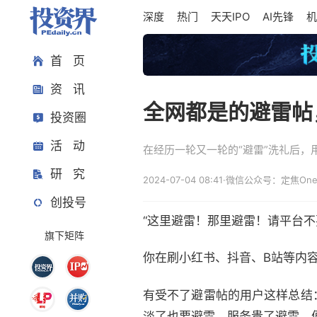
深度
热门
天天IPO
AI先锋
机
首 页
资 讯
全网都是的避雷帖
投资圈
活 动
在经历一轮又一轮的“避雷”洗礼后，
研 究
2024-07-04 08:41
·
微信公众号：定焦On
创投号
“这里避雷！那里避雷！请平台不
旗下矩阵
你在刷小红书、抖音、B站等内
有受不了避雷帖的用户这样总结
淡了也要避雷，服务贵了避雷、