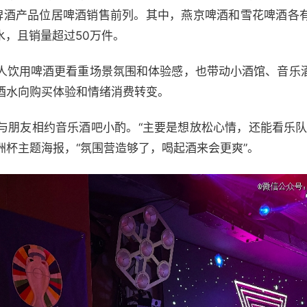
啤酒产品位居啤酒销售前列。其中，燕京啤酒和雪花啤酒各有一
水，且销量超过50万件。
人饮用啤酒更看重场景氛围和体验感，也带动小酒馆、音乐
酒水向购买体验和情绪消费转变。
与朋友相约音乐酒吧小酌。“主要是想放松心情，还能看乐队
洲杯主题海报，“氛围营造够了，喝起酒来会更爽”。