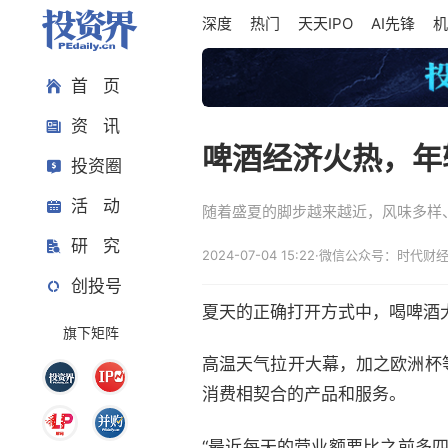
深度
热门
天天IPO
AI先锋
机
首 页
资 讯
啤酒经济火热，年
投资圈
活 动
随着盛夏的脚步越来越近，风味多样
研 究
2024-07-04 15:22
·
微信公众号：时代财经
创投号
夏天的正确打开方式中，喝啤酒
旗下矩阵
高温天气拉开大幕，加之欧洲杯
消费相契合的产品和服务。
“最近每天的营业额要比之前多