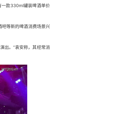
款330ml罐装啤酒单价
酒吧等新的啤酒消费场景兴
演出。”袁安称，其经常消