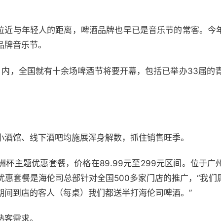
。
步拉近与年轻人的距离，啤酒品牌也早已是音乐节的常客。今
品牌音乐节。
月内，全国就有十余场啤酒节将要开幕，包括已举办33届的青
小酒馆、线下酒吧均施展浑身解数，抓住销售旺季。
杯主题优惠套餐，价格在89.99元至299元区间。位于
优惠套餐是海伦司总部针对全国500多家门店的推广，“我们
期间到店的客人（每桌）我们都送半打海伦司啤酒。”
熟客需求。