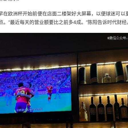
早在欧洲杯开始前便在店面二楼架好大屏幕，以便球迷可以
点。“最近每天的营业额要比之前多4成。”陈阳告诉时代财经