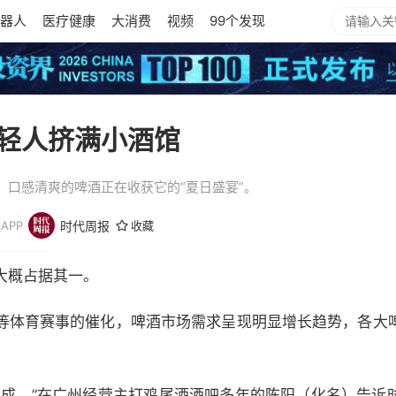
器人
医疗健康
大消费
视频
99个发现
轻人挤满小酒馆
、口感清爽的啤酒正在收获它的“夏日盛宴”。
APP
时代周报
收藏
大概占据其一。
等体育赛事的催化，啤酒市场需求呈现明显增长趋势，各大
四成。”在广州经营主打鸡尾酒酒吧多年的陈阳（化名）告诉