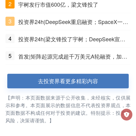
2
宇树发行市值600亿，梁文锋投了
3
投资界24h|DeepSeek重启融资；SpaceX一夜
市值蒸发1.5万亿；上海国投，一举投7家GP
4
投资界24h|梁文锋投了宇树；DeepSeek宣布
大幅涨价；贝恩资本买下贡茶
5
首发|矩阵起源完成超千万美元A轮融资，加速
企业级AI基础设施研发
去投资界看更多精彩内容
【声明：本页面数据来源于公开收集，未经核实，仅供展
示和参考。本页面展示的数据信息不代表投资界观点，本
页面数据不构成任何对于投资的建议。特别提示：投资有
风险，决策请谨慎。】