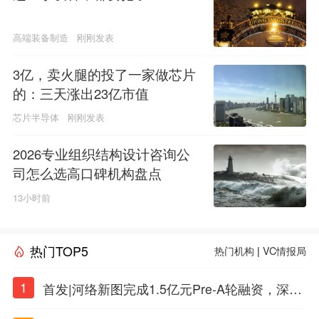
高端装备制造
刚刚发表
3亿，卖火腿的投了一家做芯片
的：三天涨出23亿市值
芯片半导体
刚刚发表
2026专业组织结构设计咨询公
司怎么选高口碑机构盘点
13小时前
热门TOP5
热门机构
|
VC情报局
1
首发|河络新图完成1.5亿元Pre-A轮融资，深耕i
PSC原创细胞技术