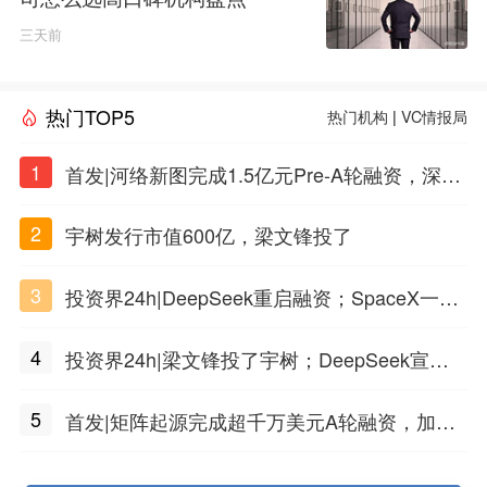
三天前
热门TOP5
热门机构
|
VC情报局
1
首发|河络新图完成1.5亿元Pre-A轮融资，深耕i
PSC原创细胞技术
2
宇树发行市值600亿，梁文锋投了
3
投资界24h|DeepSeek重启融资；SpaceX一夜
市值蒸发1.5万亿；上海国投，一举投7家GP
4
投资界24h|梁文锋投了宇树；DeepSeek宣布
大幅涨价；贝恩资本买下贡茶
5
首发|矩阵起源完成超千万美元A轮融资，加速
企业级AI基础设施研发