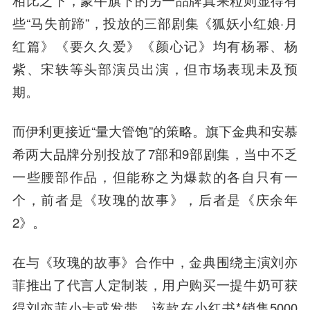
些“马失前蹄”，投放的三部剧集《狐妖小红娘·月
红篇》《要久久爱》《颜心记》均有杨幂、杨
紫、宋轶等头部演员出演，但市场表现未及预
期。
而伊利更接近“量大管饱”的策略。旗下金典和安慕
希两大品牌分别投放了7部和9部剧集，当中不乏
一些腰部作品，但能称之为爆款的各自只有一
个，前者是《玫瑰的故事》，后者是《庆余年
2》。
在与《玫瑰的故事》合作中，金典围绕主演刘亦
菲推出了代言人定制装，用户购买一提牛奶可获
得刘亦菲小卡或发带。该款在小红书*销售5000