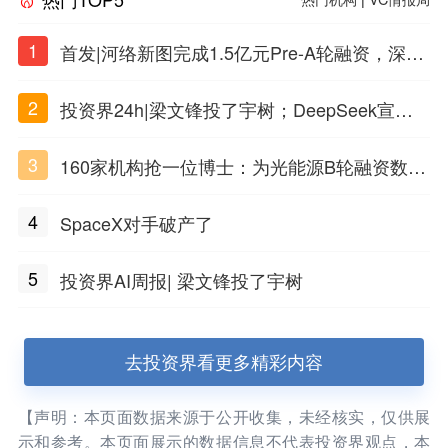
1
首发|河络新图完成1.5亿元Pre-A轮融资，深耕i
PSC原创细胞技术
2
投资界24h|梁文锋投了宇树；DeepSeek宣布
大幅涨价；贝恩资本买下贡茶
3
160家机构抢一位博士：为光能源B轮融资数亿
元
4
SpaceX对手破产了
5
投资界AI周报| 梁文锋投了宇树
去投资界看更多精彩内容
【声明：本页面数据来源于公开收集，未经核实，仅供展
示和参考。本页面展示的数据信息不代表投资界观点，本