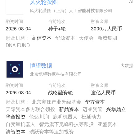
风火轮萤图
AI
风火轮萤图（上海）人工智能科技有限公司
融资时间
当前轮次
融资金额
2026-08-04
种子+轮
3000万人民币
涉及机构：
高信资本
华源资本
天使会
新威集团
DNA FUND
恺望数据
大数据
北京恺望数据科技有限公司
融资时间
当前轮次
融资金额
2026-08-04
战略融资轮
逾亿人民币
涉及机构：
北京亦庄产业升级基金
华方资本
天际资本多方联合领投
新鼎资本
迈睿资管
兴华鼎立
华章投资
伦达川润
鹿明机器人
松延动力
自变量机器人
智元旗下觅蜂科技等跟投
亚盛资本
清智资本
璞跃资本等追加投资