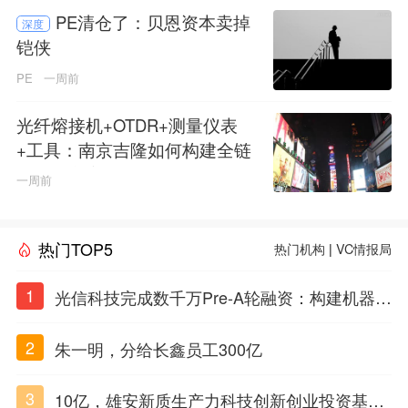
PE清仓了：贝恩资本卖掉
深度
铠侠
PE
一周前
光纤熔接机+OTDR+测量仪表
+工具：南京吉隆如何构建全链
路解决方案
一周前
热门TOP5
热门机构
|
VC情报局
1
光信科技完成数千万Pre-A轮融资：构建机器理
解物质世界的光电智能体，定义Physical AI感
2
朱一明，分给长鑫员工300亿
知闭环
3
10亿，雄安新质生产力科技创新创业投资基金