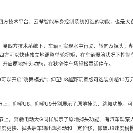
四方技术平台、云辇智能车身控制系统打造的功能，也是大
，易四方技术系统下，车辆可实现水中行驶、转向及掉头，帮
易四方可以快速独立地调整单轮扭矩，在车辆爆胎状况下控制
，开启原地掉头功能，在狭窄停车场轻松灵活停车。
9可以开启“跳舞模式”；仰望U8越野玩家版可选装价格10
节上，仰望U8、仰望U9分别展示了原地掉头、跳舞功能，
节上，奔驰电动大G同样展示了原地掉头功能。有汽车观察
速度更快、掉头后车辆出现抖动和一定位移，仰望U8速度稍