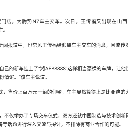
安门店，为腾势N7车主交车。次日，王传福又出现在山
交车。
台和新闻报道中，也常见王传福给仰望车主交车的消息，且流传
自己的新车挂上了“湘AF88888”这样相当豪横的车牌，让
份情谊。”该车主说道。
式，售价上百万元一辆的仰望，车主显然算得上是比亚迪的
时，不仅举办了专场交车仪式，双方还就中国制造与技术创新
海等话题进行深入交流与探讨，不排除有商业合作的可能。