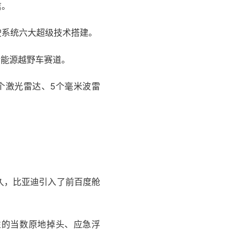
信。
驶系统六大超级技术搭建。
新能源越野车赛道。
个激光雷达、5个毫米波雷
。
不久，比亚迪引入了前百度舱
性的当数原地掉头、应急浮