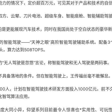
助力的情况下，定价超百万元，可见其对于产品和技术的自
四方、云辇、刀片电池、超级车身、智能座舱、智能辅助驾
入的是更能展现汽车技术，同时在我国尚处于空白状态的豪华
进的智能驾驶——“天神之眼”高阶智能驾驶辅助系统。配备3
头，算力达到508TOPS。
的“无人驾驶是忽悠”言论，称智能驾驶和无人驾驶是两码事。
不具备落地的条件。但在智能驾驶上，王传福丝毫不敢懈怠
00人，计划在智能驾驶技术研发方面投入1000亿元。前
化智驾算法应用。
度大同小异，仰望系列目前最令人惊喜也*实用性、可玩