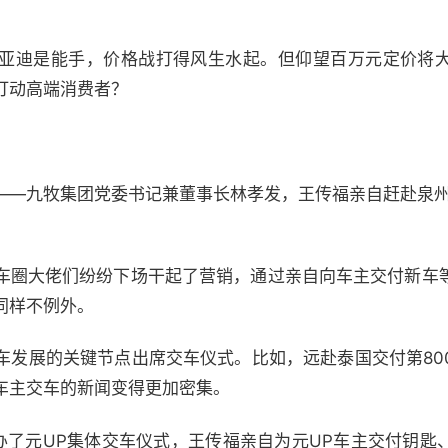
亚迪是能手，价格战打得风生水起。但仰望百万元定价将
打动高端消费者？
——九牧集团党委书记兼董事长林孝发，王传福亲自赶赴泉州
车圈大佬们纷纷下场干起了营销，通过亲自向车主交付新车
同样不例外。
车发展的关键节点出席交车仪式。比如，远赴泰国交付第80
车主交车的新闻变得更加密集。
举办了元UP集体交车仪式，王传福亲自为元UP车主交付钥匙