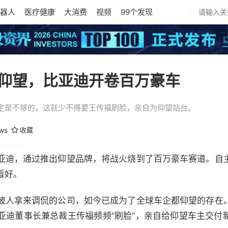
器人
医疗健康
大消费
视频
99个发现
仰望，比亚迪开卷百万豪车
定是不够的。这就少不得要王传福刷脸，亲自为仰望站台。
ws
收藏
亚迪，通过推出仰望品牌，将战火烧到了百万豪车赛道。自
看好。
被人拿来调侃的公司，如今已成为了全球车企都仰望的存在
亚迪董事长兼总裁王传福频频“刷脸”，亲自给仰望车主交付