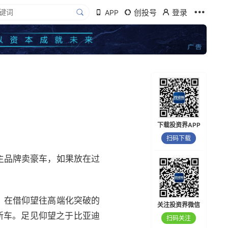
创投号
登录
APP
下载投资界APP
扫码下载
主品牌卖豪车，如果放在过
。在借仰望往高端化突破的
关注投资界微信
新车。足见仰望之于比亚迪
扫码关注