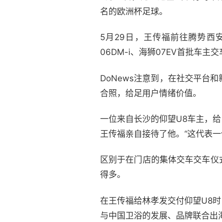
名的欧洲杯足球。
5月29日，王传福前往腾势西
06DM-i、海狮07EV首批车主
DoNews注意到，在社交平
合照，给足用户情绪价值。
一位来自长沙的仰望U8车主，给
王传福亲自接待了他。“这代表一
区别于在门店的集体交车交车仪
得多。
在王传福给林孝发交付仰望U8
与中国卫浴的发展、品牌联合出