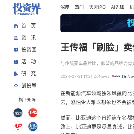
深度
热门
天天IPO
AI先锋
机
首 页
资 讯
王传福「刷脸」卖
投资圈
活 动
与传统豪车品牌比，仰望的品牌力肯
研 究
2024-07-31 11:21
·
DoNews
DoNe
创投号
在新能源汽车领域独领风骚的比
旗下矩阵
去，恐怕令人难以想象也不会被
然而，比亚迪这个曾经连车名都
路上，比亚迪更是尽显真诚，比