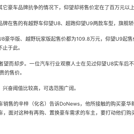
其它豪车品牌抗争的情况下，仰望却将售价定在了百万元以
品牌在售的有越野车仰望U8、超跑仰望U9两款车型，旗舰轿
8豪华版、越野玩家版起售价都为109.8万元，仰望U9起售
不止于此。
者望而却步。一位汽车行业观察人士在见过仰望U8实车后不
昂贵的售价。
，兴奋阈值比较高，可选范围广阔。
车销售的辛梓（化名）告诉DoNews，他所接触的购买豪华
车，面对这种有再购、置换豪车需求的车主，要打动他们购
。