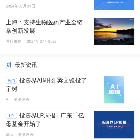
牌上市；险资一举出手100亿
2024年07月31日
上海：支持生物医药产业全链
条创新发展
医疗健康
2024年07月30日
最新资讯
投资界AI周报| 梁文锋投了
热门
宇树
AI
刚刚发表
投资界LP周报 | 广东千亿
LP
母基金开始了
基金
刚刚发表