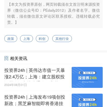
【本文为投资界原创，网页转载须在文首注明来源投资
界（微信公众号ID：PEdaily2012）及作者名字。微信
转载，须在微信原文评论区联系授权。违规转载必究
责。】
政策
上海
科创
其他行业
相关资讯
投资界24h | 英伟达市值一天暴
涨2.4万亿；上海：建立股权投
资基金设立快速通道；字节回
2024年08月01日
应新加坡办公室食物中毒
投资界24h | 上海发布19项创投
新政；黑芝麻智能即将香港挂