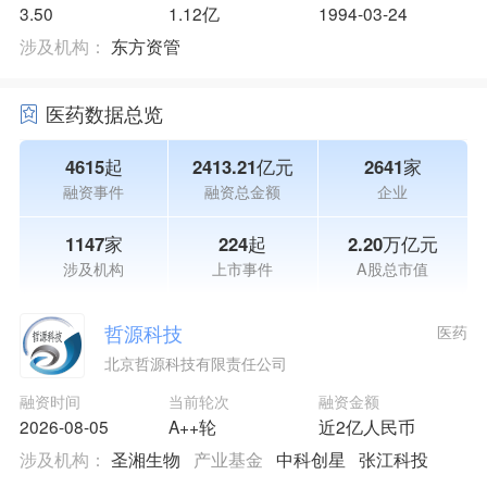
3.50
1.12亿
1994-03-24
涉及机构：
东方资管
医药数据总览
4615起
2413.21亿元
2641家
融资事件
融资总金额
企业
1147家
224起
2.20万亿元
涉及机构
上市事件
A股总市值
哲源科技
医药
北京哲源科技有限责任公司
融资时间
当前轮次
融资金额
2026-08-05
A++轮
近2亿人民币
涉及机构：
圣湘生物
产业基金
中科创星
张江科投