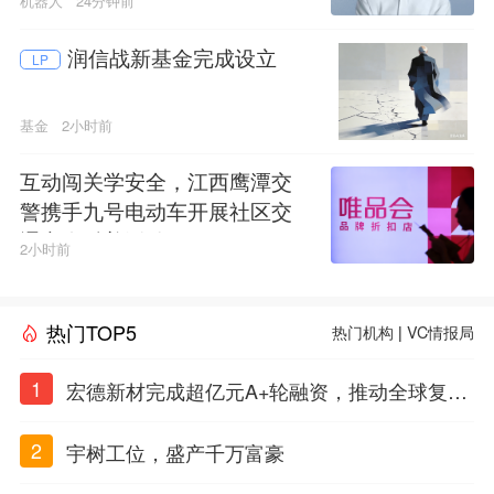
机器人
24分钟前
润信战新基金完成设立
LP
基金
2小时前
互动闯关学安全，江西鹰潭交
警携手九号电动车开展社区交
通安全科普活动
2小时前
热门TOP5
热门机构
|
VC情报局
1
宏德新材完成超亿元A+轮融资，推动全球复合
材料工程化应用
2
宇树工位，盛产千万富豪