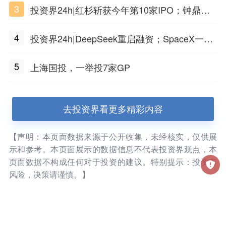
3
投资界24h|红杉斩获今年第10家IPO；钟鼎投
出一个千亿IPO；SpaceX腰斩，马斯克财富缩
4
投资界24h|DeepSeek重启融资；SpaceX一夜
水
市值蒸发1.5万亿；上海国投，一举投7家GP
5
上海国投，一举投7家GP
去投资界看更多精彩内容
【声明：本页面数据来源于公开收集，未经核实，仅供展
示和参考。本页面展示的数据信息不代表投资界观点，本
页面数据不构成任何对于投资的建议。特别提示：投资有
风险，决策请谨慎。】