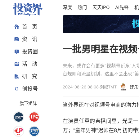
深度
热门
天天IPO
AI先锋
机
首 页
资 讯
一批男明星在视频
投资圈
活 动
未来，或许会有更多“视频号靳东”入
台规则和流量机制，这里不会出现“第
研 究
2024-08-26 08:08
·
剁椒TMT
娱乐
创投号
旗下矩阵
当外界还在对视频号电商的潜力持
在演员任重的直播间里，光是一
万；“童年男神”迟帅在8月初的带