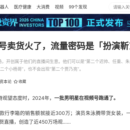
器人
医疗健康
大消费
视频
99个发现
号卖货火了，流量密码是「扮演靳
场，开创属于他们的直播间生意。他们可以是“第二个迟帅、任重、朱
二个小杨哥”，也不会出现“第二个贾乃亮”。
资本论
收藏
观望态度时，2024年，
一批男明星在视频号跑通了。
款行李箱的销售额就接近300万；演员朱泳腾带货女装，
货直播，创造了近450万场观……