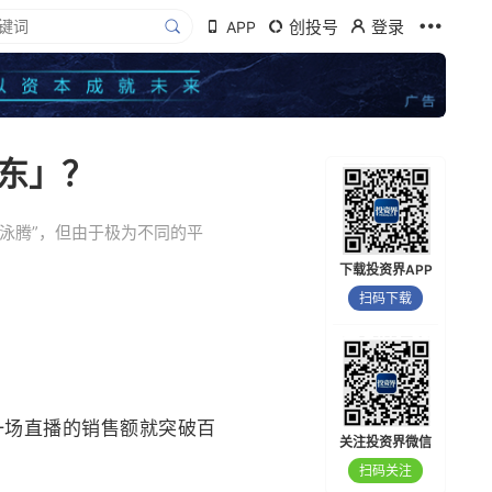
创投号
登录
APP
东」？
泳腾”，但由于极为不同的平
下载投资界APP
扫码下载
一场直播的销售额就突破百
关注投资界微信
扫码关注