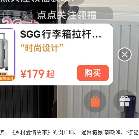
涛、《乡村爱情故事》的谢广坤、“通臂猿猴”郭政鸿、“御猫