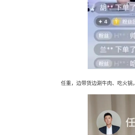
任重，边带货边涮牛肉、吃火锅