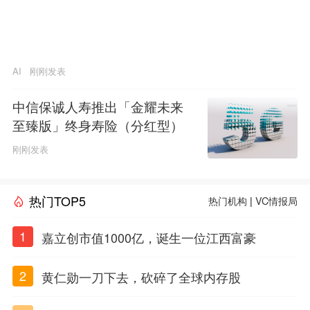
AI
刚刚发表
中信保诚人寿推出「金耀未来
至臻版」终身寿险（分红型）
刚刚发表
热门TOP5
热门机构
|
VC情报局
1
嘉立创市值1000亿，诞生一位江西富豪
2
黄仁勋一刀下去，砍碎了全球内存股