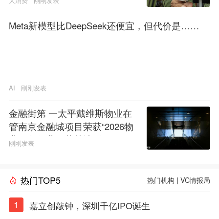
大消费
刚刚发表
Meta新模型比DeepSeek还便宜，但代价是……
AI
刚刚发表
金融街第 一太平戴维斯物业在
管南京金融城项目荣获“2026物
业服务行业示范基地”称号
刚刚发表
热门TOP5
热门机构
|
VC情报局
1
嘉立创敲钟，深圳千亿IPO诞生