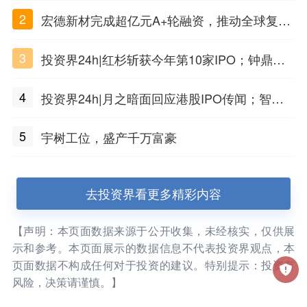
2
宏德新材完成超亿元A+轮融资，推动全球复合
材料工程化应用
3
投资界24h|红杉斩获今年第10家IPO；钟鼎投
出一个千亿IPO；SpaceX腰斩，马斯克财富缩
4
投资界24h|月之暗面回应港股IPO传闻；智元
水
公布合伙人团队阵容；潮汕女首富又要敲钟了
5
宇树工位，盛产千万富豪
去投资界看更多精彩内容
【声明：本页面数据来源于公开收集，未经核实，仅供展
示和参考。本页面展示的数据信息不代表投资界观点，本
页面数据不构成任何对于投资的建议。特别提示：投资有
风险，决策请谨慎。】