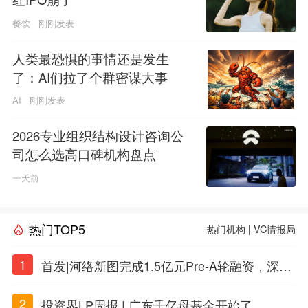
餐饮
刚刚发表
人类最恐惧的事情还是发生
了：AI们拉了个群密谋大事
AI
刚刚发表
2026专业组织结构设计咨询公
司怎么选高口碑机构盘点
一天前
热门TOP5
热门机构
|
VC情报局
1
首发|河络新图完成1.5亿元Pre-A轮融资，深耕i
PSC原创细胞技术
2
投资界LP周报 | 广东千亿母基金开始了