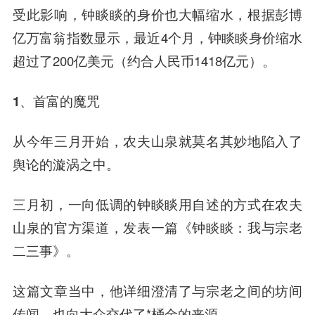
受此影响，钟睒睒的身价也大幅缩水，根据彭博
亿万富翁指数显示，最近4个月，钟睒睒身价缩水
超过了200亿美元（约合人民币1418亿元）。
1、首富的魔咒
从今年三月开始，农夫山泉就莫名其妙地陷入了
舆论的漩涡之中。
三月初，一向低调的钟睒睒用自述的方式在农夫
山泉的官方渠道，发表一篇《钟睒睒：我与宗老
二三事》。
这篇文章当中，他详细澄清了与宗老之间的坊间
传闻，也向大众交代了*桶金的来源。