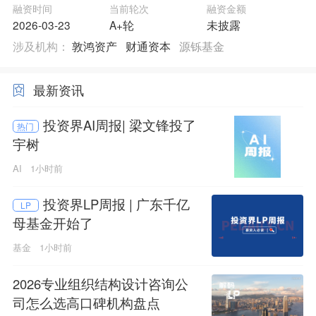
融资时间
当前轮次
融资金额
2026-03-23
A+轮
未披露
涉及机构：
敦鸿资产
财通资本
源铄基金
最新资讯
投资界AI周报| 梁文锋投了
热门
宇树
AI
1小时前
投资界LP周报 | 广东千亿
LP
母基金开始了
基金
1小时前
2026专业组织结构设计咨询公
司怎么选高口碑机构盘点