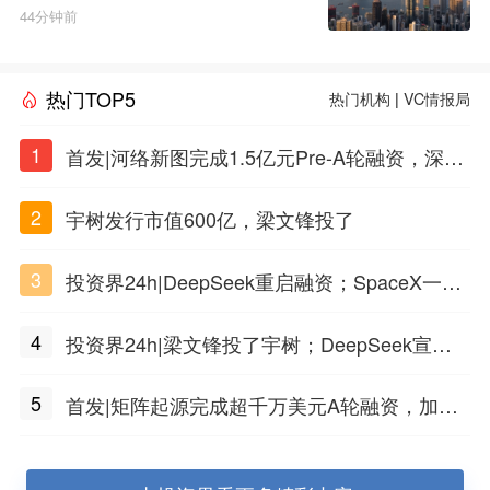
44分钟前
热门TOP5
热门机构
|
VC情报局
1
首发|河络新图完成1.5亿元Pre-A轮融资，深耕i
PSC原创细胞技术
2
宇树发行市值600亿，梁文锋投了
3
投资界24h|DeepSeek重启融资；SpaceX一夜
市值蒸发1.5万亿；上海国投，一举投7家GP
4
投资界24h|梁文锋投了宇树；DeepSeek宣布
大幅涨价；贝恩资本买下贡茶
5
首发|矩阵起源完成超千万美元A轮融资，加速
企业级AI基础设施研发