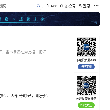
创投号
登录
APP
8万，当市场还在为此捏一把汗
下载投资界APP
扫码下载
的脸，大部分时候，那张脸
关注投资界微信
扫码关注