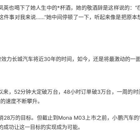
凤英也喝下了她人生中的*杯酒，她的敬酒辞是这样说的：“
A这件事对我来说……”她中间停顿了一下，听起来像是把原本
曾效力长城汽车将近30年的时间，如今，还是将最激动的一
：
发布以来，52分钟大定破万台，48小时订单破3万台，一周的
辆的速度不断攀升。
28万的目标。但截止到Mona M03上市之前，小鹏汽车
03的成功让这一目标的实现成为可能。