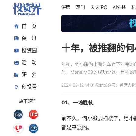
深度
热门
天天IPO
AI先锋
机
首 页
资 讯
十年，被推翻的何
投资圈
活 动
年初，何小鹏为小鹏汽车定下年销28
时，Mona M03的成功让这一目标
研 究
2024-09-12 14:01
·
微信公众号：首席人物
创投号
旗下矩阵
01、
一场胜仗
前不久，何小鹏去扫楼了，给小
都是平淡的。