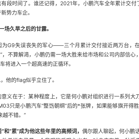
有段时间了。谁还记得，2021年，小鹏汽车全年累计交付了
产新势力车企。
是一场久旱之后的甘露。
因为G9失误丧失的军心——三个月累计交付接近两万台，
颓”，不算解渴，小鹏仍需一场大胜来给市场和公司内部信心
汽车将进入一个超高速的正循环。
，他的flag似乎立住了。
重要的意义在于：某种程度上，它是何小鹏对组织进行一系列大
 M03只是小鹏汽车“整饬朝纲”后的*张牌，如果能够旗开得
来越不错。”
苦”和“累”成为他这些年里的高频词，
偶尔跟人聊起，何小鹏话