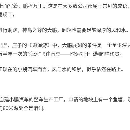
上面写着：鹏程万里。这是在大多数公司都属于常见的成语
展现了。
进行助跑，神鸟之尊的大鹏，翱翔也需要足够深厚的风和水
万里”，庄子的《逍遥游》中，大鹏展翅的条件是一个至少深
着半年一次的“海运”飞往南冥——时运对于飞翔同样珍贵。
于现在的小鹏汽车而言，风与水的积累，似乎依然在路上。
肇庆自建小鹏汽车的整车生产工厂，申请的地块上有一个鱼塘，
的80米深处全是溶洞。