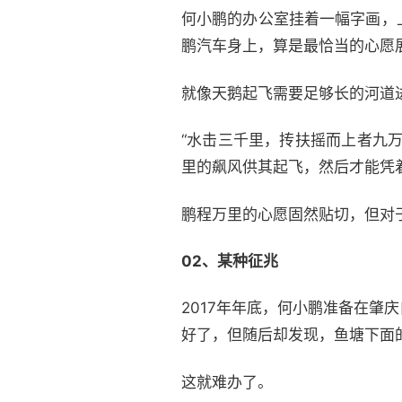
何小鹏的办公室挂着一幅字画，
鹏汽车身上，算是最恰当的心愿
就像天鹅起飞需要足够长的河道
“水击三千里，抟扶摇而上者九
里的飙风供其起飞，然后才能凭
鹏程万里的心愿固然贴切，但对
02、
某种征兆
2017年年底，何小鹏准备在
好了，但随后却发现，鱼塘下面
这就难办了。