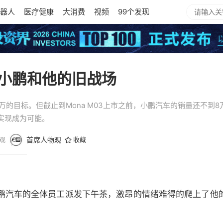
器人
医疗健康
大消费
视频
99个发现
小鹏和他的旧战场
万的目标。但截止到Mona M03上市之前，小鹏汽车的销量还不到
的实现成为可能。
观
首席人物观
收藏
鹏汽车的全体员工派发下午茶，激昂的情绪难得的爬上了他