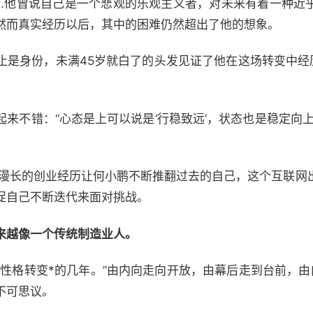
…他曾说自己是一个悲观的乐观主义者，对未来有着一种近
然而真实经历以后，其中的困难仍然超出了他的想象。
止是身份，未满45岁就白了的头发见证了他在这场转变中经历
来不错：“心态是上可以说是‘行稳致远’，状态也是稳定向
，漫长的创业经历让何小鹏不断推翻过去的自己，这个互联网
促自己不断迭代来面对挑战。
来越像一个传统制造业人。
己性格转变*的几年。”由内向走向开放，由幕后走到台前，由
不可思议。