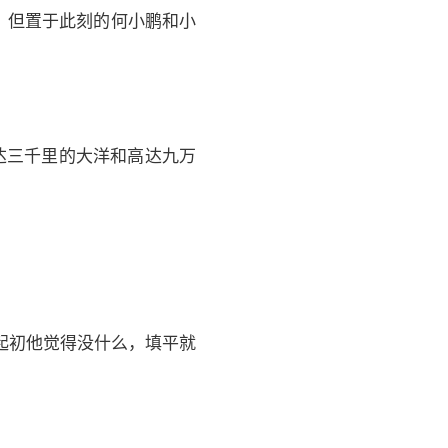
，但置于此刻的何小鹏和小
。
达三千里的大洋和高达九万
起初他觉得没什么，填平就