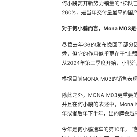
何小鹏离开新势力销量的*梯队已
260%，是当年交付量最高的国
对于何小鹏而言，Mona M03
尽管去年G6的发布挽回了部分
秀，但它的作用似乎更在于“止
从2024年第三季度开始，小鹏
根据目前MONA M03的销售表现
除此之外，MONA M03更
并且在何小鹏的表述中，Mona
年或者后年下半年，出的牌会越
今年是何小鹏造车的第10年，
“