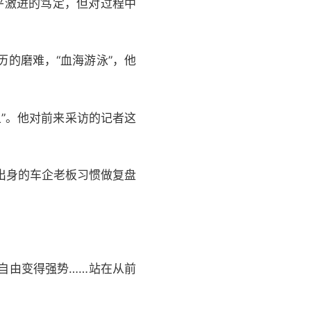
乎激进的笃定，但对过程中
的磨难，“血海游泳”，他
上”。他对前来采访的记者这
出身的车企老板习惯做复盘
自由变得强势……站在从前