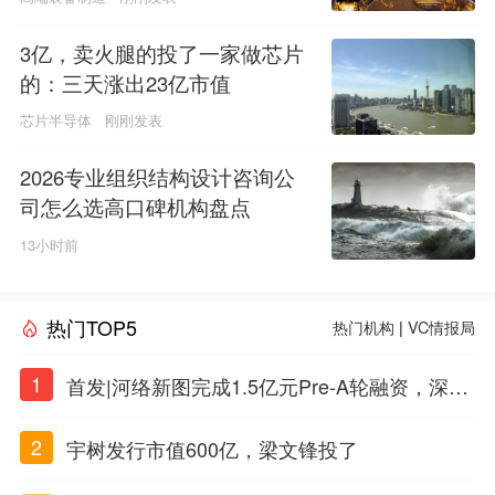
3亿，卖火腿的投了一家做芯片
的：三天涨出23亿市值
芯片半导体
刚刚发表
2026专业组织结构设计咨询公
司怎么选高口碑机构盘点
13小时前
热门TOP5
热门机构
|
VC情报局
1
首发|河络新图完成1.5亿元Pre-A轮融资，深耕i
PSC原创细胞技术
2
宇树发行市值600亿，梁文锋投了