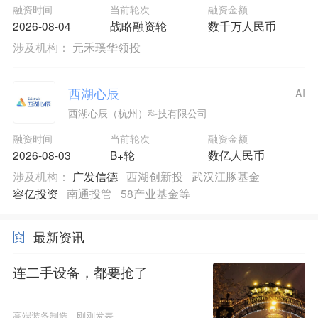
融资时间
当前轮次
融资金额
2026-08-04
战略融资轮
数千万人民币
涉及机构：
元禾璞华领投
西湖心辰
AI
西湖心辰（杭州）科技有限公司
融资时间
当前轮次
融资金额
2026-08-03
B+轮
数亿人民币
涉及机构：
广发信德
西湖创新投
武汉江豚基金
容亿投资
南通投管
58产业基金等
最新资讯
连二手设备，都要抢了
高端装备制造
刚刚发表