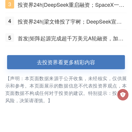
3
投资界24h|DeepSeek重启融资；SpaceX一夜
市值蒸发1.5万亿；上海国投，一举投7家GP
4
投资界24h|梁文锋投了宇树；DeepSeek宣布
大幅涨价；贝恩资本买下贡茶
5
首发|矩阵起源完成超千万美元A轮融资，加速
企业级AI基础设施研发
去投资界看更多精彩内容
【声明：本页面数据来源于公开收集，未经核实，仅供展
示和参考。本页面展示的数据信息不代表投资界观点，本
页面数据不构成任何对于投资的建议。特别提示：投资有
风险，决策请谨慎。】