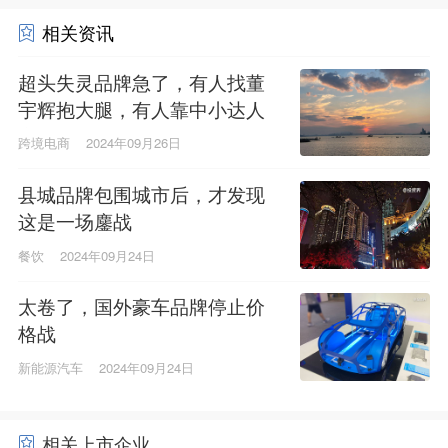
相关资讯
超头失灵品牌急了，有人找董
宇辉抱大腿，有人靠中小达人
赚了80亿
跨境电商
2024年09月26日
县城品牌包围城市后，才发现
这是一场鏖战
餐饮
2024年09月24日
太卷了，国外豪车品牌停止价
格战
新能源汽车
2024年09月24日
相关上市企业