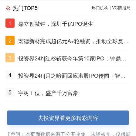
热门TOP5
热门机构
|
VC情报局
1
嘉立创敲钟，深圳千亿IPO诞生
2
宏德新材完成超亿元A+轮融资，推动全球复合
材料工程化应用
3
投资界24h|红杉斩获今年第10家IPO；钟鼎投
出一个千亿IPO；SpaceX腰斩，马斯克财富缩
4
投资界24h|月之暗面回应港股IPO传闻；智元
水
公布合伙人团队阵容；潮汕女首富又要敲钟了
5
宇树工位，盛产千万富豪
去投资界看更多精彩内容
【声明：本页面数据来源于公开收集，未经核实，仅供展