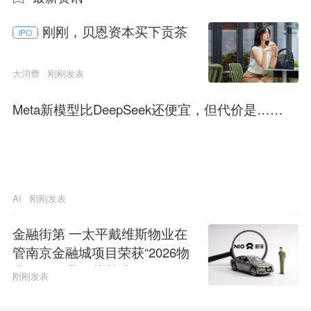
刚刚，贝恩资本买下贡茶
IPO
大消费
刚刚发表
Meta新模型比DeepSeek还便宜，但代价是……
AI
刚刚发表
金融街第 一太平戴维斯物业在
管南京金融城项目荣获“2026物
业服务行业示范基地”称号
刚刚发表