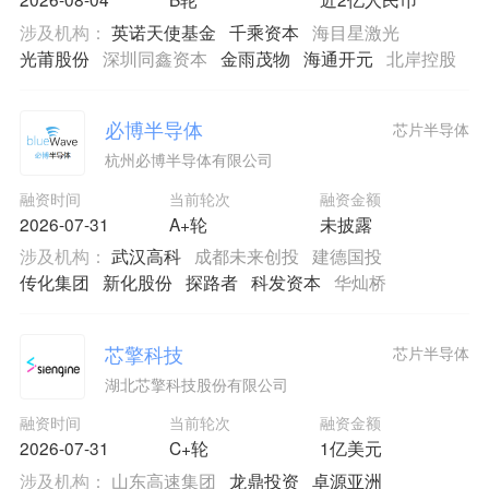
涉及机构：
英诺天使基金
千乘资本
海目星激光
光莆股份
深圳同鑫资本
金雨茂物
海通开元
北岸控股
必博半导体
芯片半导体
杭州必博半导体有限公司
融资时间
当前轮次
融资金额
2026-07-31
A+轮
未披露
涉及机构：
武汉高科
成都未来创投
建德国投
传化集团
新化股份
探路者
科发资本
华灿桥
芯擎科技
芯片半导体
湖北芯擎科技股份有限公司
融资时间
当前轮次
融资金额
2026-07-31
C+轮
1亿美元
涉及机构：
山东高速集团
龙鼎投资
卓源亚洲