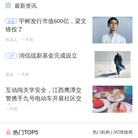
最新资讯
宇树发行市值600亿，梁文
深度
锋投了
机器人
一天前
润信战新基金完成设立
LP
基金
一天前
互动闯关学安全，江西鹰潭交
警携手九号电动车开展社区交
通安全科普活动
一天前
热门TOP5
热门机构
|
VC情报局