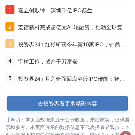
1
嘉立创敲钟，深圳千亿IPO诞生
2
宏德新材完成超亿元A+轮融资，推动全球复合
材料工程化应用
3
投资界24h|红杉斩获今年第10家IPO；钟鼎投
出一个千亿IPO；SpaceX腰斩，马斯克财富缩
4
宇树工位，盛产千万富豪
水
5
投资界24h|月之暗面回应港股IPO传闻；智元
公布合伙人团队阵容；潮汕女首富又要敲钟了
去投资界看更多精彩内容
【声明：本页面数据来源于公开收集，未经核实，仅供展
示和参考。本页面展示的数据信息不代表投资界观点，本
页面数据不构成任何对于投资的建议。特别提示：投资有