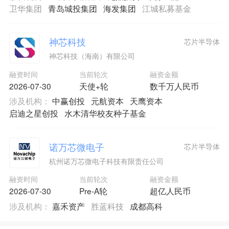
卫华集团
青岛城投集团
海发集团
江城私募基金
神芯科技
芯片半导体
神芯科技（海南）有限公司
融资时间
当前轮次
融资金额
2026-07-30
天使+轮
数千万人民币
涉及机构：
中赢创投
元航资本
天鹰资本
启迪之星创投
水木清华校友种子基金
诺万芯微电子
芯片半导体
杭州诺万芯微电子科技有限责任公司
融资时间
当前轮次
融资金额
2026-07-30
Pre-A轮
超亿人民币
涉及机构：
嘉禾资产
胜蓝科技
成都高科