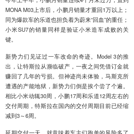
MONA M03上市后，小鹏月销量才重回1万以上；
同为爆款车的乐道也担负着为蔚来“回血”的重任；
小米SU7的销量同样是验证小米造车成败的关
键。
新势力们见证过一车改命的奇迹。Model 3的推
出，让特斯拉从濒临破产，一夜之间凭借订金就
赚回了几年的亏损。但神迹尚未体验，马斯克所
遭遇的产能地狱，新势力们倒是挨个尝了个遍。
相比小米动辄30周，小鹏17周和乐道12周左右的
交付周期，特斯拉在国内的交付周期目前已经缩
减到3～6周。
延期交付一天，就意味着车主们跑单的风险多了