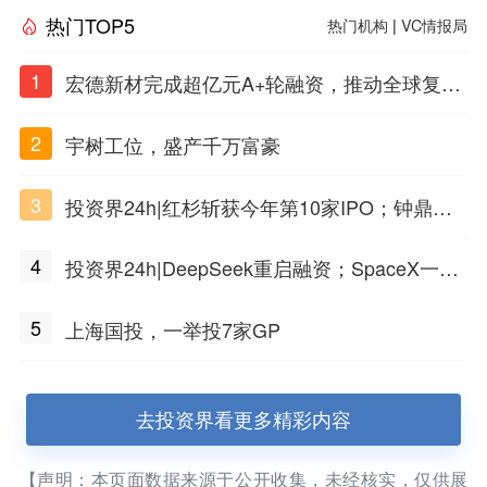
热门TOP5
热门机构
|
VC情报局
1
宏德新材完成超亿元A+轮融资，推动全球复合
材料工程化应用
2
宇树工位，盛产千万富豪
3
投资界24h|红杉斩获今年第10家IPO；钟鼎投
出一个千亿IPO；SpaceX腰斩，马斯克财富缩
4
投资界24h|DeepSeek重启融资；SpaceX一夜
水
市值蒸发1.5万亿；上海国投，一举投7家GP
5
上海国投，一举投7家GP
去投资界看更多精彩内容
【声明：本页面数据来源于公开收集，未经核实，仅供展