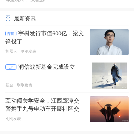
最新资讯
宇树发行市值600亿，梁文
深度
锋投了
机器人
刚刚发表
润信战新基金完成设立
LP
基金
刚刚发表
互动闯关学安全，江西鹰潭交
警携手九号电动车开展社区交
通安全科普活动
刚刚发表