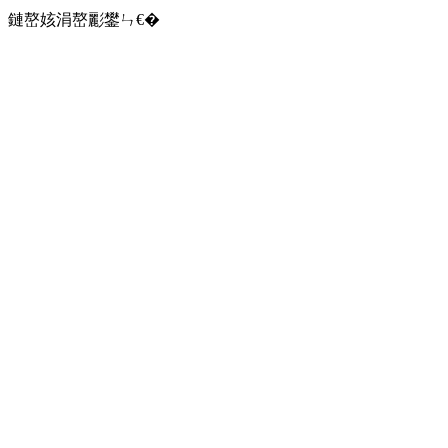
鏈嶅姟涓嶅彲鐢ㄣ€�