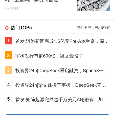
20小时前
热门TOP5
热门机构
|
VC情报局
1
首发|河络新图完成1.5亿元Pre-A轮融资，深耕i
PSC原创细胞技术
2
宇树发行市值600亿，梁文锋投了
3
投资界24h|DeepSeek重启融资；SpaceX一夜
市值蒸发1.5万亿；上海国投，一举投7家GP
4
投资界24h|梁文锋投了宇树；DeepSeek宣布
大幅涨价；贝恩资本买下贡茶
5
首发|矩阵起源完成超千万美元A轮融资，加速
企业级AI基础设施研发