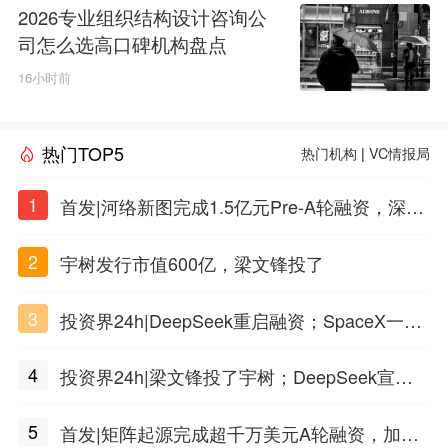
2026专业组织结构设计咨询公
司怎么选高口碑机构盘点
16小时前
热门TOP5
热门机构
|
VC情报局
1
首发|河络新图完成1.5亿元Pre-A轮融资，深耕i
PSC原创细胞技术
2
宇树发行市值600亿，梁文锋投了
3
投资界24h|DeepSeek重启融资；SpaceX一夜
市值蒸发1.5万亿；上海国投，一举投7家GP
4
投资界24h|梁文锋投了宇树；DeepSeek宣布
大幅涨价；贝恩资本买下贡茶
5
首发|矩阵起源完成超千万美元A轮融资，加速