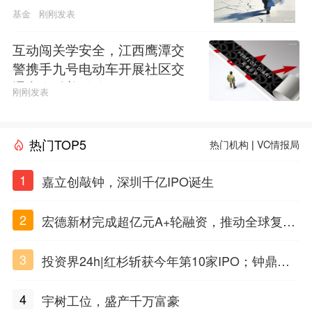
基金
刚刚发表
互动闯关学安全，江西鹰潭交
警携手九号电动车开展社区交
通安全科普活动
刚刚发表
热门TOP5
热门机构
|
VC情报局
1
嘉立创敲钟，深圳千亿IPO诞生
2
宏德新材完成超亿元A+轮融资，推动全球复合
材料工程化应用
3
投资界24h|红杉斩获今年第10家IPO；钟鼎投
出一个千亿IPO；SpaceX腰斩，马斯克财富缩
4
宇树工位，盛产千万富豪
水