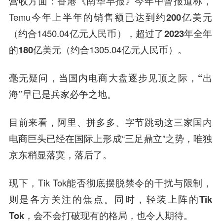
营收方面
：香港《南华早报》今年中曾报道称，
Temu今年上半年的销售额已达到
约200亿美元
（约合1450.04亿元人民币），超过了
2023年全年
的180亿美元
（约合1305.04亿元人民币）。
毫无疑问，当国内电商大盘逐步见顶之际，
“出
海”早已是兵家必争之地
。
目前来看，阿里、拼多多、字节跳动这三家国内
电商巨头已经在国际上形成“三足鼎立”之势，唯独
京东稍显落寞，落后了。
现下，Tik Tok能否彻底摆脱禁令的干扰与限制，
则是各方关注的焦点。同时，
轻装上阵的Tik
Tok，会不会打破现有的格局
，也令人期待。