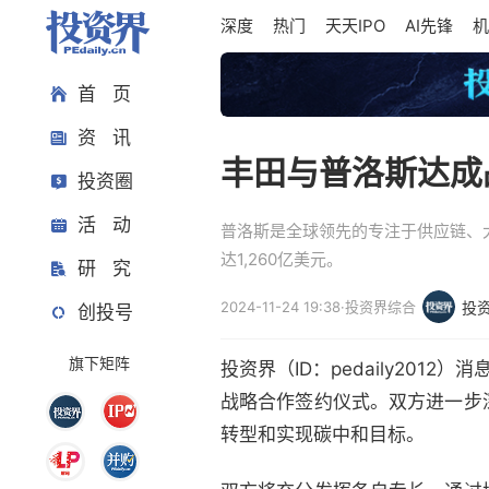
深度
热门
天天IPO
AI先锋
机
首 页
资 讯
丰田与普洛斯达成
投资圈
活 动
普洛斯是全球领先的专注于供应链、
达1,260亿美元。
研 究
2024-11-24 19:38
·
投资界综合
投
创投号
旗下矩阵
投资界（ID：pedaily20
战略合作签约仪式。双方进一步
转型和实现碳中和目标。