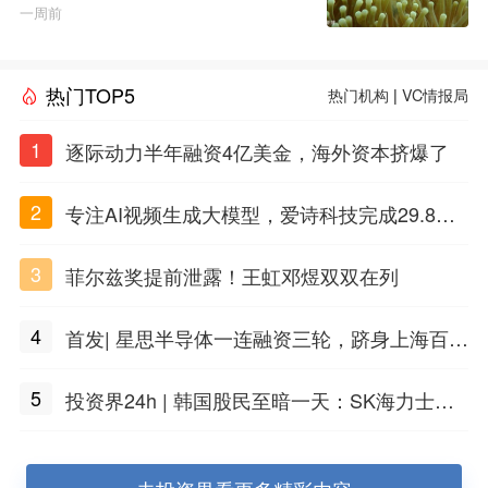
一周前
热门TOP5
热门机构
|
VC情报局
1
逐际动力半年融资4亿美金，海外资本挤爆了
2
专注AI视频生成大模型，爱诗科技完成29.8亿
元C轮融资
3
菲尔兹奖提前泄露！王虹邓煜双双在列
4
首发| 星思半导体一连融资三轮，跻身上海百亿
独角兽行列
5
投资界24h | 韩国股民至暗一天：SK海力士暴
跌15%；长鑫近2万员工有望人均百万；浙江5
0亿母基金开启二轮遴选