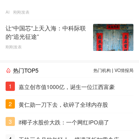
AI
刚刚发表
让“中国芯”上天入海：中科际联
的“追光征途”
刚刚发表
热门TOP5
热门机构
|
VC情报局
1
嘉立创市值1000亿，诞生一位江西富豪
2
黄仁勋一刀下去，砍碎了全球内存股
3
if椰子水股价大跌：一个网红IPO崩了
4