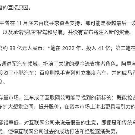
雷的直接原因。
夏一平曾在 11 月底去百度寻求资金支持，那可能是极越最后
，以及承诺“兜底”智驾和导航，并没有宣布将注入新的资金。
8 亿元人民币：*笔在 2022 年，投入 41 亿；第二笔在 2
司高调进军汽车领域，扮演了关键的现金流支撑者角色。阿里
投资了小鹏汽车；百度则携手吉列创立集度汽车，并向威马
度。
存量市场，造车成了互联网公司能寻找到的新标的：既能抢
车扩大想象空间、提升股价，在资本市场上讲出更具吸引力
容错率低，对互联网公司来说是很重的生意，即便是和传统
式，使得互联网公司过去的成功打法和经验逐渐失灵。