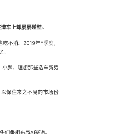
在造车上却屡屡碰壁。
不消。2019年*季度，
亿。
、小鹏、理想那些造车新势
，以保住来之不易的市场份
头们争相布局AI赛道。