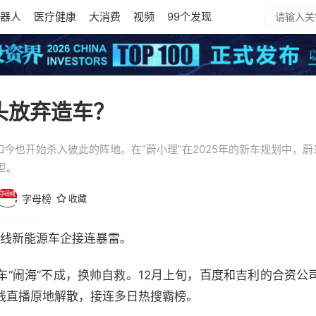
器人
医疗健康
大消费
视频
99个发现
头放弃造车？
如今也开始杀入彼此的阵地。在“蔚小理”在2025年的新车规划中，
型。
字母榜
收藏
二线新能源车企接连暴雷。
“闹海”不成，换帅自救。12月上旬，百度和吉利的合资公
线直播原地解散，接连多日热搜霸榜。