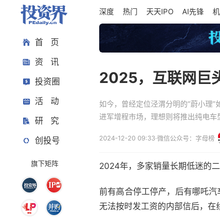
深度
热门
天天IPO
AI先锋
机
首 页
资 讯
2025，互联网巨
投资圈
活 动
如今，曾经定位泾渭分明的“蔚小理”
进军增程市场，理想则将推出纯电车
研 究
2024-12-20 09:33
·
微信公众号：字母榜
创投号
旗下矩阵
2024年，多家销量长期低迷的
前有高合停工停产，后有哪吒汽车
无法按时发工资的内部信后，在