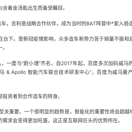
为含着金汤匙出生而备受瞩目。
宣布造车，吉利是战略合作伙伴，成为当时的BAT阵营中*家入
在台下。受新冠疫情影响，众多造车新势力苦于销量不振和
一。
，一度与“蔚小理”齐名。自2017年起，百度多次加码威马
 & Apollo 智能汽车联合技术研发中心”，百度为威马
部投资者到合作造车的转身。
而言至关重要。一个很明显的趋势是，智能化的重要性将会超越
的需求会变得更加旺盛，这正是互联网巨头的优势所在。