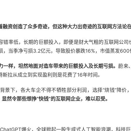
。
着融资创造了众多奇迹，但这种大力出奇迹的互联网方法论
容错率低，长期的巨额投入，即便是财大气粗的互联网公司也吃
损，当季净亏损3.2亿元，导致股价暴跌16%，市值蒸发600
力一样，坦然地面对造车带来的巨额投入及长期亏损。
蔚来
特斯拉从成立到实现盈利则是花费了16年时间。
背景下，各大车企不得不牺牲部分利润，选择“烧钱”降价
，显然令那些想挣“快钱”的互联网企业，难以忍受。
，ChatGPT爆火，全球掀起一股生成式人工智能浪潮，科技巨