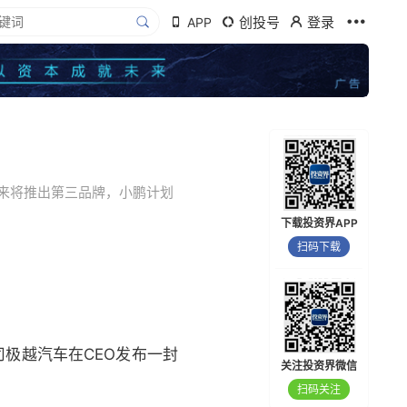
创投号
登录
APP
蔚来将推出第三品牌，小鹏计划
下载投资界APP
扫码下载
司极越汽车在CEO发布一封
关注投资界微信
扫码关注