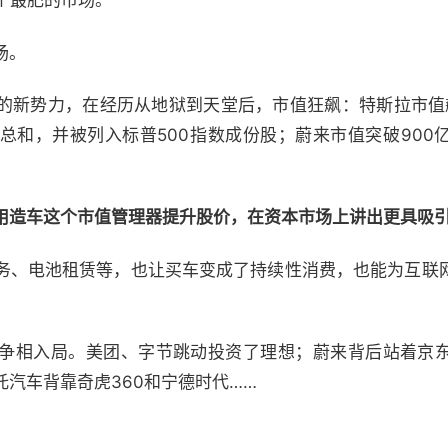
做一个最肥的市场。
场。
起的新势力，在经历从地狱到天堂后，市值狂飙：特斯拉市值
总和，并被列入标普500指数成份股；蔚来市值突破900
用造车这个市值管理器提升股价，在资本市场上讲出更具吸
服务、电池租赁等，也让买车变成了持续性消费，也能为互联
争相入局。美团、字节跳动投资了理想；蔚来背后站着京
汽车背靠奇虎360和宁德时代……