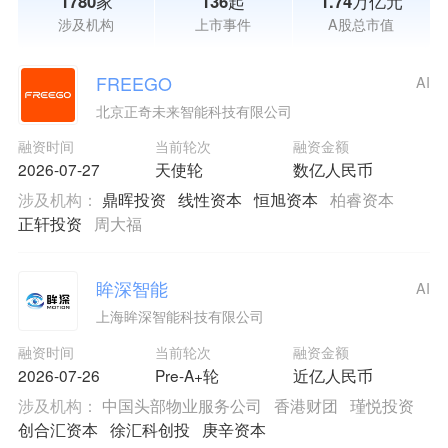
1780家
136起
1.74万亿元
涉及机构
上市事件
A股总市值
FREEGO
AI
北京正奇未来智能科技有限公司
融资时间
当前轮次
融资金额
2026-07-27
天使轮
数亿人民币
涉及机构：
鼎晖投资
线性资本
恒旭资本
柏睿资本
正轩投资
周大福
眸深智能
AI
上海眸深智能科技有限公司
融资时间
当前轮次
融资金额
2026-07-26
Pre-A+轮
近亿人民币
涉及机构：
中国头部物业服务公司
香港财团
瑾悦投资
创合汇资本
徐汇科创投
庚辛资本