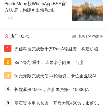
PandaMobo获WhatsApp BSP官
方认证，构建AI出海私域
一周前
热门TOP5
热门机构
|
VC情报局
1
光信科技完成数千万Pre-A轮融资：构建机器理
解物质世界的光电智能体，定义Physical AI感
2
Siri“借壳”重生：苹果牵手阿里、百度
知闭环
3
词元无限完成天使++轮融资，卡位企业级AI Ag
ent基础设施赛道
4
长鑫暴涨450%，合肥国资赚回10000亿
5
基石资本重仓长鑫：开盘大涨450%，市值3万