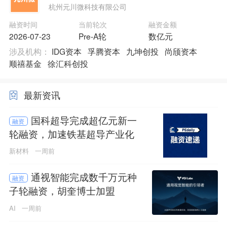
杭州元川微科技有限公司
融资时间
当前轮次
融资金额
2026-07-23
Pre-A轮
数亿元
涉及机构：
IDG资本
孚腾资本
九坤创投
尚颀资本
顺禧基金
徐汇科创投
最新资讯
国科超导完成超亿元新一
融资
轮融资，加速铁基超导产业化
新材料
一周前
通视智能完成数千万元种
融资
子轮融资，胡奎博士加盟
AI
一周前