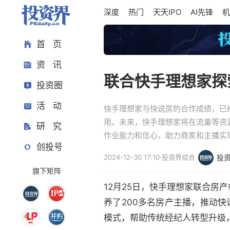
深度
热门
天天IPO
AI先锋
机
首 页
资 讯
联合快手理想家探索
投资圈
活 动
快手理想家与快说房的合作成绩，已
用。未来，快手理想家将在流量等资
研 究
作业能力和信心，助力商家和主播实
创投号
2024-12-30 17:10
·
投资界综合
投
旗下矩阵
12月25日，快手理想家联合房
养了200多名房产主播，推动快
模式，帮助传统经纪人转型升级