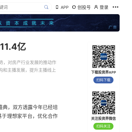
创投号
登录
APP
1.4亿
势，对房产行业发展的推动作
构和主播发展，提升主播线上
下载投资界APP
扫码下载
会盛典，双方透露今年已经培
续基于理想家平台，优化合作
关注投资界微信
扫码关注