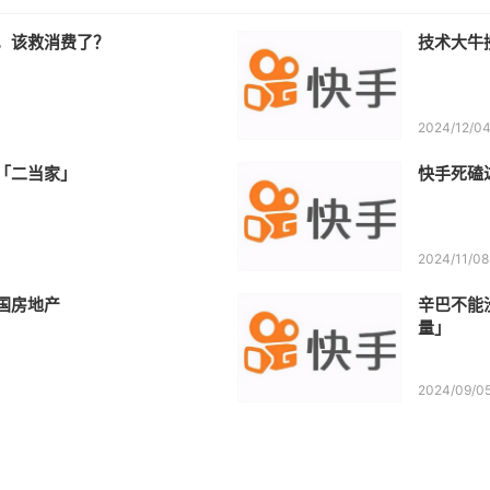
，该救消费了？
技术大牛
2024/12/0
「二当家」
快手死磕
2024/11/08
国房地产
辛巴不能
量」
2024/09/0