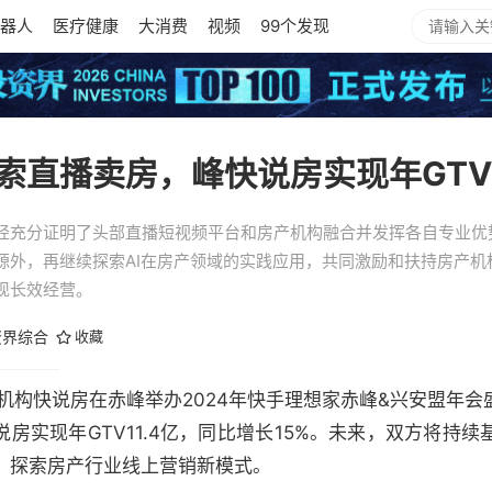
器人
医疗健康
大消费
视频
99个发现
直播卖房，峰快说房实现年GTV1
经充分证明了头部直播短视频平台和房产机构融合并发挥各自专业优
源外，再继续探索AI在房产领域的实践应用，共同激励和扶持房产机
现长效经营。
资界综合
收藏
产机构快说房在赤峰举办2024年快手理想家赤峰&兴安盟年
说房实现年GTV11.4亿，同比增长15%。未来，双方将持
，探索房产行业线上营销新模式。