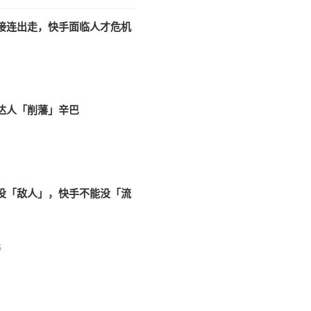
接连出走，快手面临人才危机
4
达人「削藩」辛巴
没「敌人」，快手不能没「流
5