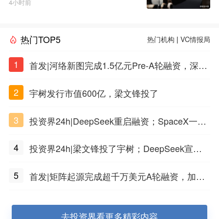
4小时前
热门TOP5
热门机构
|
VC情报局
1
首发|河络新图完成1.5亿元Pre-A轮融资，深耕i
PSC原创细胞技术
2
宇树发行市值600亿，梁文锋投了
3
投资界24h|DeepSeek重启融资；SpaceX一夜
市值蒸发1.5万亿；上海国投，一举投7家GP
4
投资界24h|梁文锋投了宇树；DeepSeek宣布
大幅涨价；贝恩资本买下贡茶
5
首发|矩阵起源完成超千万美元A轮融资，加速
企业级AI基础设施研发
去投资界看更多精彩内容