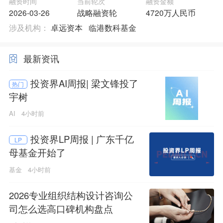
融资时间
当前轮次
融资金额
2026-03-26
战略融资轮
4720万人民币
涉及机构：
卓远资本
临港数科基金
最新资讯
投资界AI周报| 梁文锋投了
热门
宇树
AI
4小时前
投资界LP周报 | 广东千亿
LP
母基金开始了
基金
4小时前
2026专业组织结构设计咨询公
司怎么选高口碑机构盘点