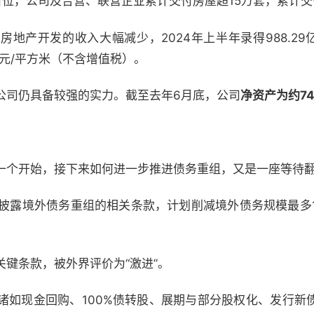
位，公司及合营、联营企业累计交付房屋超15万套，累计交付
地产开发的收入大幅减少，2024年上半年录得988.29亿
5元/平方米（不含增值税）。
公司仍具备较强的实力。截至去年6月底，公司
净资产为约74
一个开始，接下来如何进一步推进债务重组，又是一座等待
已披露境外债务重组的相关条款，计划削减境外债务规模最多1
键条款，被外界评价为“激进”。
诸如现金回购、100%债转股、展期与部分股权化、发行新