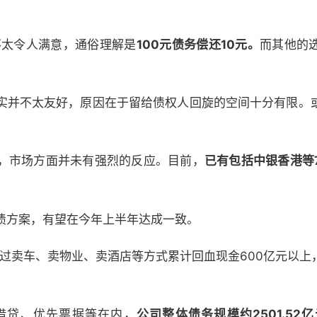
不太令人满意，通俗理解是
100元债务偿还10元。
而其他的
实并不太友好，原因在于留给债权人回旋的空间十分有限。
，市场方面并未有强烈的反应。目前，
已有包括中银香港等
。
债方案，有望在今年上半年达成一致。
通过卖车、卖物业、卖酒店等方式累计回血现金600亿元以
行借贷、优先票据等在内，
公司整体债务规模约2501.5