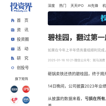
深度
热门
天天IPO
AI先锋
机
首 页
资 讯
碧桂园，翻过第一
投资圈
活 动
如果在今年上半年债务重组顺利完成
研 究
2025-01-16 10:21
·
微信公众号：斑马消费
创投号
砸锅卖铁还债的碧桂园，终于揭开
旗下矩阵
14日晚间，公司披露2023年
从披露的数据来看，
亏损在所有
善。