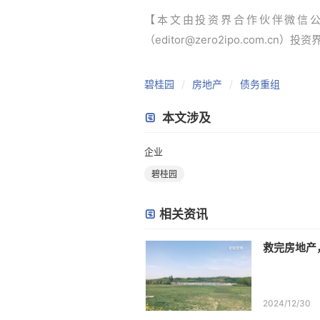
【本文由投资界合作伙伴微信
（editor@zero2ipo.com.cn）投
碧桂园
房地产
债务重组
本文涉及
企业
碧桂园
相关资讯
救完房地产
2024/12/30