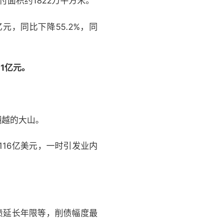
面积约1822万平方米。
元，同比下降55.2%，同
1亿元。
翻越的大山。
16亿美元，一时引发业内
债延长年限等，削债幅度最