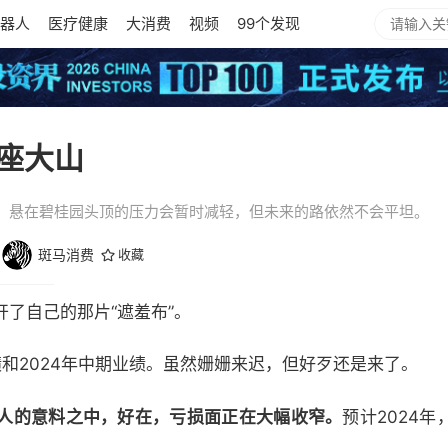
器人
医疗健康
大消费
视频
99个发现
座大山
，悬在碧桂园头顶的压力会暂时减轻，但未来的路依然不会平坦。
斑马消费
收藏
了自己的那片“遮羞布”。
业绩和2024年中期业绩。虽然姗姗来迟，但好歹还是来了。
人的意料之中，好在，亏损面正在大幅收窄。
预计2024