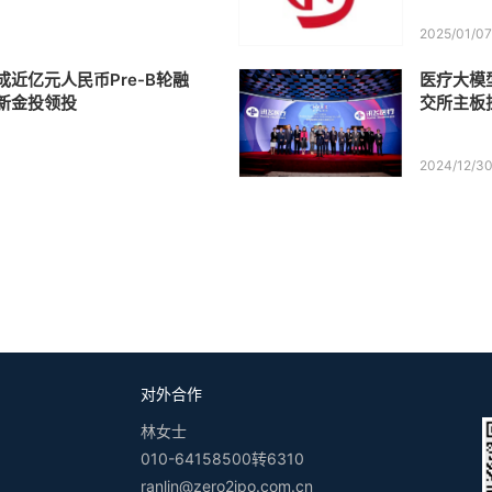
2025/01/0
近亿元人民币Pre-B轮融
医疗大模
新金投领投
交所主板
2024/12/3
对外合作
林女士
010-64158500转6310
ranlin@zero2ipo.com.cn