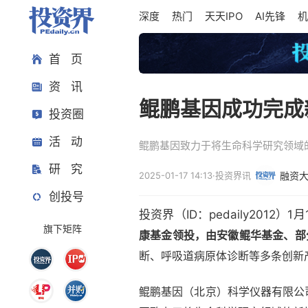
深度
热门
天天IPO
AI先锋
机
首 页
资 讯
鲲鹏基因成功完成
投资圈
活 动
鲲鹏基因致力于将生命科学研究领域
研 究
2025-01-17 14:13
·
投资界讯
融资
创投号
投资界（ID：pedaily2012）1
旗下矩阵
康基金领投，由安徽鲲华基金、部
断、呼吸道病原体诊断等多条创新
鲲鹏基因（北京）科学仪器有限公