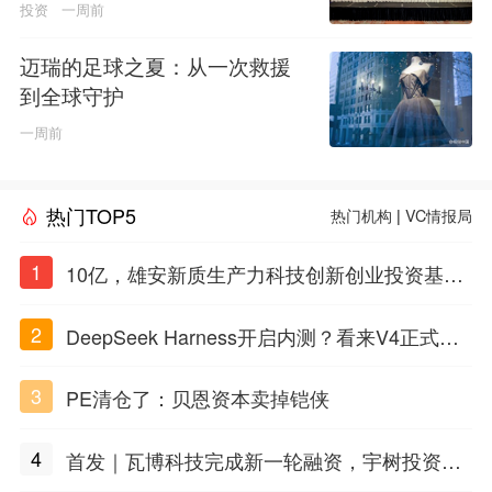
投资
一周前
迈瑞的足球之夏：从一次救援
到全球守护
一周前
热门TOP5
热门机构
|
VC情报局
1
10亿，雄安新质生产力科技创新创业投资基金
招GP
2
DeepSeek Harness开启内测？看来V4正式版
也不远了
3
PE清仓了：贝恩资本卖掉铠侠
4
首发｜瓦博科技完成新一轮融资，宇树投资人