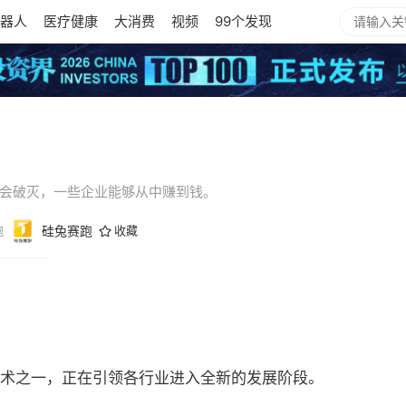
器人
医疗健康
大消费
视频
99个发现
泡沫会破灭，一些企业能够从中赚到钱。
跑
硅兔赛跑
收藏
技术之一，正在引领各行业进入全新的发展阶段。