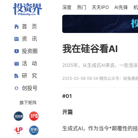
深度
热门
天天IPO
AI先锋
机
首 页
资 讯
我在硅谷看AI
投资圈
活 动
2025年，从生成式AI来说，一些
研 究
2025-02-08 09:34
·
微信公众号：硅兔赛
创投号
#01
旗下矩阵
开篇
生成式AI，作为当今*颠覆性的