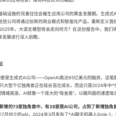
数新的应用场景，推动科技巨头的崛起。
基础设施的完善往往会催生应用公司的黄金发展期。生成式A
这些公司将通过创新的商业模式和智能化产品，重新定义我
2025年，大语言模型将会走向何方？在这份报告中，我们
来发展进行深入前瞻。
起
便是生成式AI公司——OpenAI高达65亿美元的融资。这笔
一只大型千亿独角兽正在硅谷茁壮成长，而这只是2024年中*
们情绪高涨，AI就像一个庞大的“吸金兽”，以飓风般的速度
新增的73家独角兽中，有28家是AI公司，占到了新增独角
月创立的xAI，2024年3月发布了*AI聊天机器人Grok-1，随