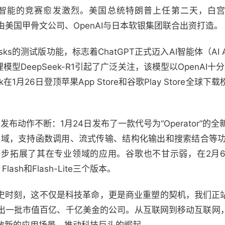
工智能的竞赛愈发激烈。美国总统特朗普上任第二天，白宫
目，由美国甲骨文公司、OpenAI与日本软银集团联合出资打造。
asks的测试版功能，标志着ChatGPT正式迈入AI智能体（AI
理模型DeepSeek-R1引起了广泛关注，该模型以OpenAI十
在1月26日登顶苹果App Store和谷歌Play Store全球
布动作不断：1月24日发布了一款代号为“Operator”的全新A
TEM领域，支持函数调用、流式传输、结构化输出和搜索结合等
步拓展了其在专业领域的应用。谷歌也不甘示弱，在2月
Flash和Flash-Lite三个版本。
历史时刻，这不仅是科技革命，更是商业重塑的契机，我们正
出一批市值百亿、千亿美金的公司。从互联网到移动互联网