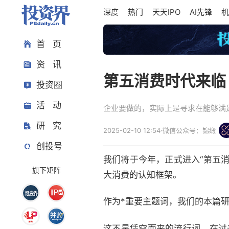
深度
热门
天天IPO
AI先锋
机
首 页
资 讯
第五消费时代来临
投资圈
活 动
企业要做的，实际上是寻求在能够满
研 究
2025-02-10 12:54
·
微信公众号：锦缎
创投号
我们将于今年，正式进入“第五
旗下矩阵
大消费的认知框架。
作为*重要主题词，我们的本篇
这不是凭空而来的流行词。在过去