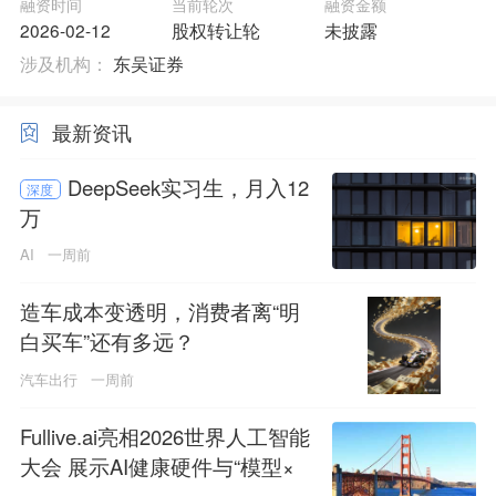
融资时间
当前轮次
融资金额
2026-02-12
股权转让轮
未披露
涉及机构：
东吴证券
最新资讯
DeepSeek实习生，月入12
深度
万
AI
一周前
造车成本变透明，消费者离“明
白买车”还有多远？
汽车出行
一周前
Fullive.ai亮相2026世界人工智能
大会 展示AI健康硬件与“模型×
本体”创新技术路径