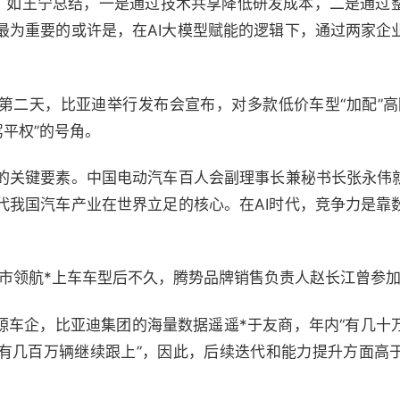
键。如王宁总结，一是通过技术共享降低研发成本，二是通过
最为重要的或许是，在AI大模型赋能的逻辑下，通过两家企
。
第二天，比亚迪举行发布会宣布，对多款低价车型“加配”高
驾平权”的号角。
的关键要素。中国电动汽车百人会副理事长兼秘书长张永伟就
代我国汽车产业在世界立足的核心。在AI时代，竞争力是靠
城市领航*上车车型后不久，腾势品牌销售负责人赵长江曾参
能源车企，比亚迪集团的海量数据遥遥*于友商，年内“有几十
有几百万辆继续跟上”，因此，后续迭代和能力提升方面高