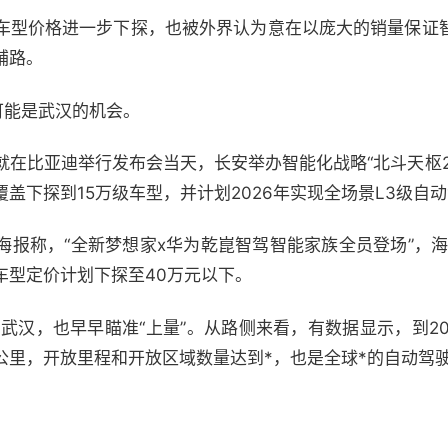
车型价格进一步下探，也被外界认为意在以庞大的销量保证
铺路。
可能是武汉的机会。
在比亚迪举行发布会当天，长安举办智能化战略“北斗天枢2
盖下探到15万级车型，并计划2026年实现全场景L3级自
海报称，“全新梦想家x华为乾崑智驾智能家族全员登场”，海
车型定价计划下探至40万元以下。
的武汉，也早早瞄准“上量”。从路侧来看，有数据显示，到2
73公里，开放里程和开放区域数量达到*，也是全球*的自动驾