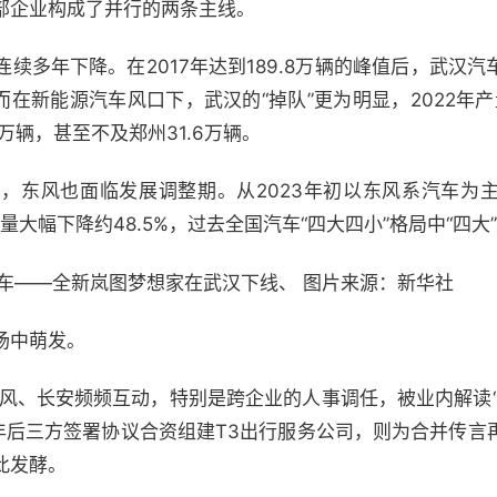
部企业构成了并行的两条主线。
续多年下降。在2017年达到189.8万辆的峰值后，武汉
。而在新能源汽车风口下，武汉的“掉队”更为明显，2022年产量
万辆，甚至不及郑州31.6万辆。
，东风也面临发展调整期。从2023年初以东风系汽车为
量大幅下降约48.5%，过去全国汽车“四大四小”格局中“四
辆车——全新岚图梦想家在武汉下线、 图片来源：新华社
场中萌发。
东风、长安频频互动，特别是跨企业的人事调任，被业内解读
一年后三方签署协议合资组建T3出行服务公司，则为合并传言
此发酵。