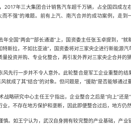
，2017年三大集团合计销售汽车超千万辆，占全国四成左
大而不强”的难题。前有上汽、南汽合并的成功案例，走到一
年全国“两会”“部长通道”上，国资委主任张玉卓提到，“
如特斯拉，不如比亚迪”，国资委将对三家央企进行新能源汽
质量投资并购、专业化整合，再引发外界对三家央企合并的
东风先行一步并不令人意外。此轮整合是军工企业重整的结
东风就成了其“结合”的对象。但问题是，“援助”是否能够通过
术战略研究中心主任王宁指出，企业整合之后是“向上”还是“
行业，不存在地方保护和垄断，因此即便整合过后，地方仍
谨慎。如王宁认为，武汉自身拥有较完整的产业基础，产业