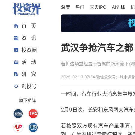
深度
热门
天天IPO
AI先锋
机
首 页
资 讯
武汉争抢汽车之都
投资圈
活 动
若将这场重组置于智驾的新潮流下观
研 究
2025-02-13 07:34
·
微信公众号：城市进
创投号
一时间，汽车行业大消息集中爆
旗下矩阵
2月9日晚，长安和东风两大汽
若按照双方现有汽车产量测算，
到，有关安排尚需履行程序，还