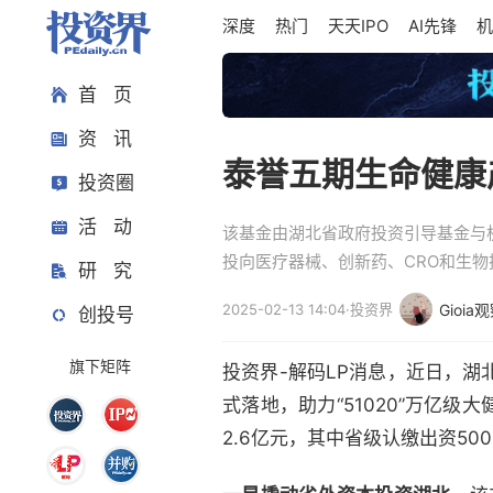
深度
热门
天天IPO
AI先锋
机
首 页
资 讯
泰誉五期生命健康
投资圈
活 动
该基金由湖北省政府投资引导基金与杭
投向医疗器械、创新药、CRO和生
研 究
2025-02-13 14:04
·
投资界
Gioia
创投号
旗下矩阵
投资界-解码LP消息，近日，
式落地，助力“51020”万亿
2.6亿元，其中省级认缴出资50