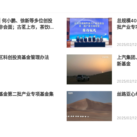
 | 何小鹏、徐新等多位创投
总规模4
非会面；古茗上市，茶饮IP
批产业专
苏超级母基金集中签约，40
2025/02/12
区科创投资基金管理办法
上汽集团
新基金
2025/02/12
基金第二批产业专项基金集
丝路亚心
2025/02/12