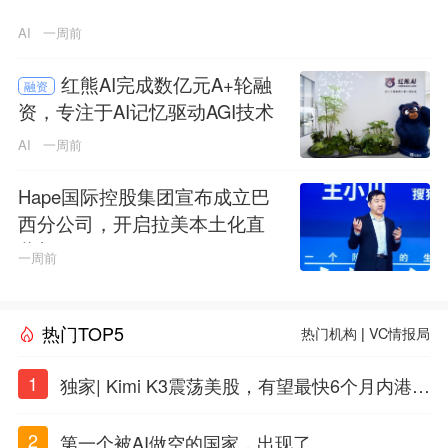
AI
一周前
红熊AI完成数亿元A+轮融
融资
资，专注于AI记忆驱动AGI技术
生态
AI
一周前
Hape国际控股集团宣布成立巴
西分公司，开启拉美本土化直
营新纪元
一周前
热门TOP5
热门机构
|
VC情报局
1
独家| Kimi K3震荡美股，有望最快6个月内港股
上市
2
第一个被AI做空的国家，出现了