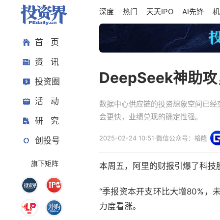
深度
热门
天天IPO
AI先锋
机
首 页
资 讯
DeepSeek神助
投资圈
活 动
数据中心供应链的投资想象空间已经
会更快，业绩兑现的确定性强。
研 究
2025-02-24 10:51
·
微信公众号：格隆
创投号
旗下矩阵
本周五，阿里的财报引爆了科技
“季报资本开支环比大增80%，
力度看涨。