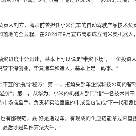
背景的从业者下海，进行具身智能创业成为了一股新的浪潮，
负责人刘方，离职前曾担任小米汽车的自动驾驶产品技术负
和落地的全过程。在2024年9月宣布离职成立阿米奥机器人
融资进度十分迅速，基本上可以说是“带资下场”，一位投资人
高管下海创业，毕竟造车和造人，基本上是一码事。”
不宣的“攒局”秘方：第 一，挖角头部车企或科技公司的智
溢价”；第二，从华为、小米的机器人部门“借”一名技术骨干
的市场操盘手，负责将实验室里的半成品包装成“下一代颠覆性
行也有鄙视链，最 好是造过车，有现成的供应链能拿过来直
，最后才是软件算法大牛。”