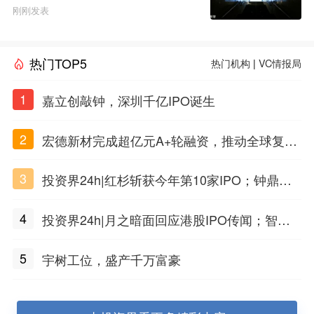
业服务行业示范基地”称号
刚刚发表
热门TOP5
热门机构
|
VC情报局
1
嘉立创敲钟，深圳千亿IPO诞生
2
宏德新材完成超亿元A+轮融资，推动全球复合
材料工程化应用
3
投资界24h|红杉斩获今年第10家IPO；钟鼎投
出一个千亿IPO；SpaceX腰斩，马斯克财富缩
4
投资界24h|月之暗面回应港股IPO传闻；智元
水
公布合伙人团队阵容；潮汕女首富又要敲钟了
5
宇树工位，盛产千万富豪