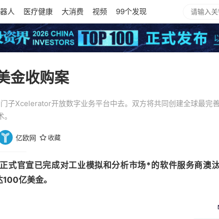
器人
医疗健康
大消费
视频
99个发现
亿美金收购案
到西门子Xcelerator开放数字业务平台中去。双方将共同创建全球最
术。
亿欧网
收藏
官宣已完成对工业模拟和分析市场*的软件服务商澳汰尔（Altai
达100亿美金。