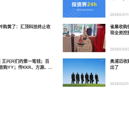
年曾想收购
2025/03/11
并购黄了：汇顶科技终止收
雀巢收购
现全资控
2025/03/0
 | 王兴兴们的第一笔钱；百
奥浦迈收
收购YY；传KKR、方源、P
出了
星巴克中国
2025/02/21