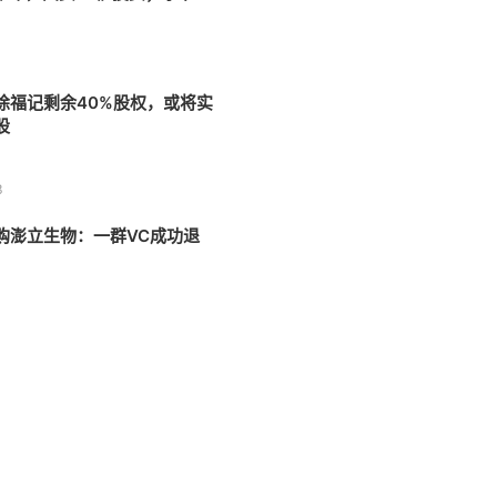
Manus团队
徐福记剩余40%股权，或将实
股
3
购澎立生物：一群VC成功退