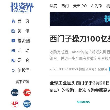
深度
热门
天天IPO
AI先锋
机
首 页
资 讯
西门子操刀100
投资圈
活 动
收购完成后，Altair的技术将嵌入
组合，并进一步全面夯实数字孪生技
研 究
2025-03-27 09:53
·
微信公众号：亿欧网
创投号
旗下矩阵
全球工业巨头西门子于3月26日正式
Inc.）的收购，此次收购金额高