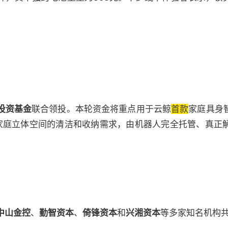
投资基金
联合领投。
本轮资金将重点用于云鲸
首款
家庭具身
家庭立体空间的清洁和收纳需求，由机器人完全托管、真正
中山金控
、
勤智资本
、
倚锋资本
和
兴湘资本
等多家知名机构