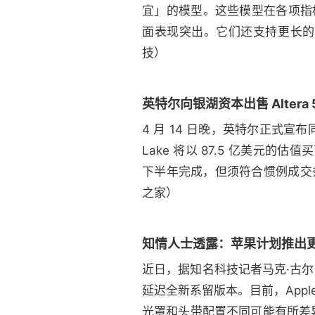
宜」的模型。这些模型在各项指标上
面表现突出。它们还支持更长的上下
技）
英特尔向银湖资本出售 Altera 
4 月 14 日晚，英特尔正式宣布同私募
Lake 将以 87.5 亿美元的估值
下半年完成，但须符合惯例成交条件
之家）
知情人士透露：苹果计划推出更轻便
近日，据知名科技记者马克·古尔曼
延迟全新系留版本。目前，Apple 
光罩和头带配置不同可能有所差