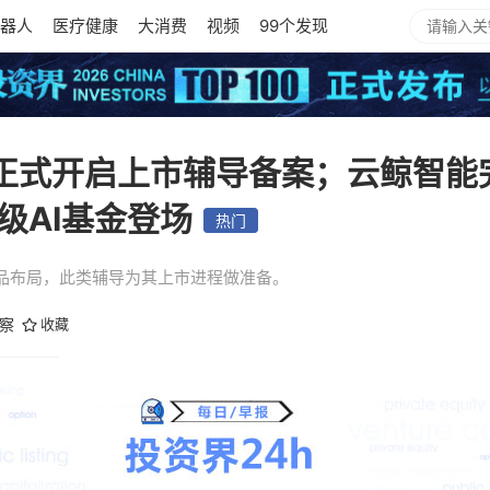
器人
医疗健康
大消费
视频
99个发现
智谱正式开启上市辅导备案；云鲸智能
级AI基金登场
热门
品布局，此类辅导为其上市进程做准备。
观察
收藏