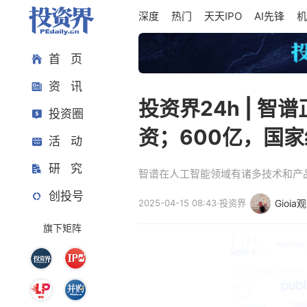
深度
热门
天天IPO
AI先锋
机
首 页
资 讯
投资界24h | 
投资圈
资；600亿，国家
活 动
研 究
智谱在人工智能领域有诸多技术和产
创投号
2025-04-15 08:43
·
投资界
Gioia
旗下矩阵