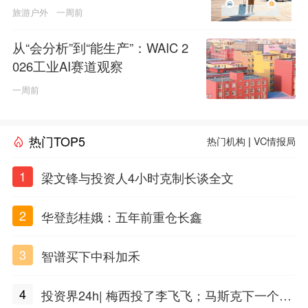
旅游户外
一周前
从“会分析”到“能生产”：WAIC 2
026工业AI赛道观察
一周前
热门TOP5
热门机构
|
VC情报局
1
梁文锋与投资人4小时克制长谈全文
2
华登彭桂娥：五年前重仓长鑫
3
智谱买下中科加禾
4
投资界24h| 梅西投了李飞飞；马斯克下一个万