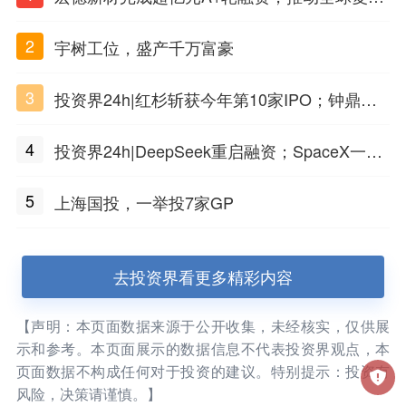
材料工程化应用
2
宇树工位，盛产千万富豪
3
投资界24h|红杉斩获今年第10家IPO；钟鼎投
出一个千亿IPO；SpaceX腰斩，马斯克财富缩
4
投资界24h|DeepSeek重启融资；SpaceX一夜
水
市值蒸发1.5万亿；上海国投，一举投7家GP
5
上海国投，一举投7家GP
去投资界看更多精彩内容
【声明：本页面数据来源于公开收集，未经核实，仅供展
示和参考。本页面展示的数据信息不代表投资界观点，本
页面数据不构成任何对于投资的建议。特别提示：投资有
风险，决策请谨慎。】