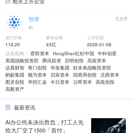
相关上市企业
智谱
北京市
AI
发行价格
募资金额
上市日期
116.20
43亿
2026-01-08
涉及机构：
君联资本
HongShan红杉中国
中科创星
美团战略投资部
腾讯投资
启明创投
高瓴资本
达晨财智
将门创投
华发集团
好未来战略投资部
蚂蚁集团
顺为资本
启宸资本
招商局创投
北商资本
图灵创投
华控汇金
今日资本
云晖资本
高瓴创投
高毅资产
最新资讯
AI办公尚未决出胜负，打工人先
给大厂交了1500「首付」