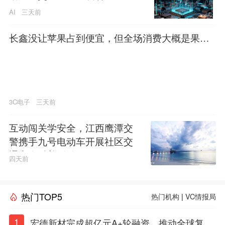
AI
三天前
长鑫没让苹果占到便宜，但全场消费大概是果粉
买单
3C电子
三天前
互动闯关学安全，江西鹰潭交
警携手九号电动车开展社区交
通安全科普活动
四天前
热门TOP5
热门机构
|
VC情报局
1
宏德新材完成超亿元A+轮融资，推动全球复合