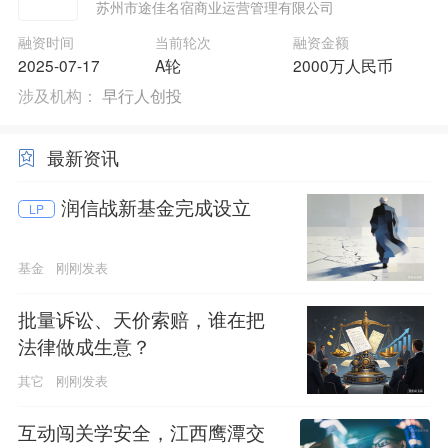
苏州市途佳名宿商业运营管理有限公司
融资时间
当前轮次
融资金额
2025-07-17
A轮
2000万人民币
涉及机构：
早行人创投
最新资讯
润信战新基金完成设立
LP
基金
刚刚发表
批量诉讼、天价索赔，谁在把
法律做成生意？
其它
刚刚发表
互动闯关学安全，江西鹰潭交