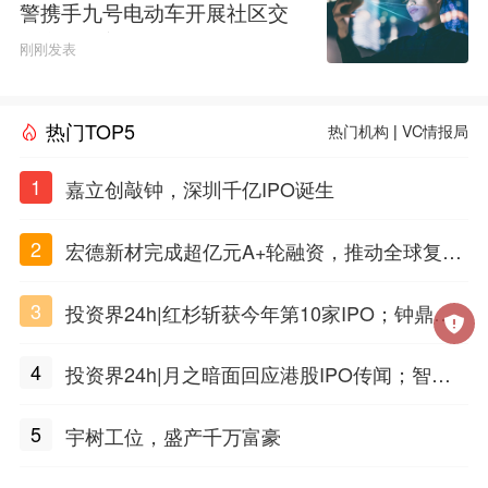
警携手九号电动车开展社区交
通安全科普活动
刚刚发表
热门TOP5
热门机构
|
VC情报局
1
嘉立创敲钟，深圳千亿IPO诞生
2
宏德新材完成超亿元A+轮融资，推动全球复合
材料工程化应用
3
投资界24h|红杉斩获今年第10家IPO；钟鼎投
出一个千亿IPO；SpaceX腰斩，马斯克财富缩
4
投资界24h|月之暗面回应港股IPO传闻；智元
水
公布合伙人团队阵容；潮汕女首富又要敲钟了
5
宇树工位，盛产千万富豪