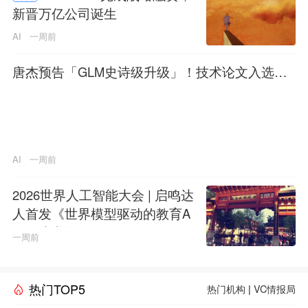
新晋万亿公司诞生
AI
一周前
唐杰预告「GLM史诗级升级」！技术论文入选顶
会COLM
AI
一周前
2026世界人工智能大会 | 启鸣达
人首发《世界模型驱动的教育A
GI白皮书》
一周前
热门TOP5
热门机构
|
VC情报局