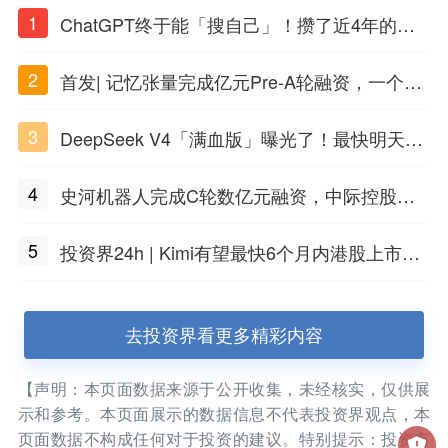
1
ChatGPT终于能「搜自己」！攒了近4年的对
话，一键翻出
2
首发| 记忆张量完成亿元Pre-A轮融资，一个上
海团队火了
3
DeepSeek V4「满血版」曝光了！最快明天发
布
4
史河机器人完成C轮数亿元融资，中际控股领
投
5
投资界24h | Kimi有望最快6个月内港股上市；
任泽平回应解散VIP群；中际旭创又要IPO了
去投资界看更多精彩内容
【声明：本页面数据来源于公开收集，未经核实，仅供展
示和参考。本页面展示的数据信息不代表投资界观点，本
页面数据不构成任何对于投资的建议。特别提示：投资有