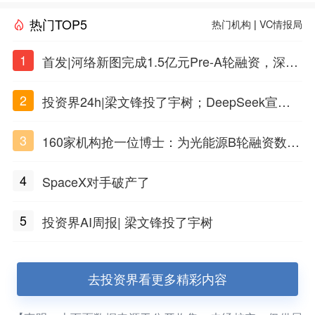
热门TOP5
热门机构
|
VC情报局
1
首发|河络新图完成1.5亿元Pre-A轮融资，深耕i
PSC原创细胞技术
2
投资界24h|梁文锋投了宇树；DeepSeek宣布
大幅涨价；贝恩资本买下贡茶
3
160家机构抢一位博士：为光能源B轮融资数亿
元
4
SpaceX对手破产了
5
投资界AI周报| 梁文锋投了宇树
去投资界看更多精彩内容