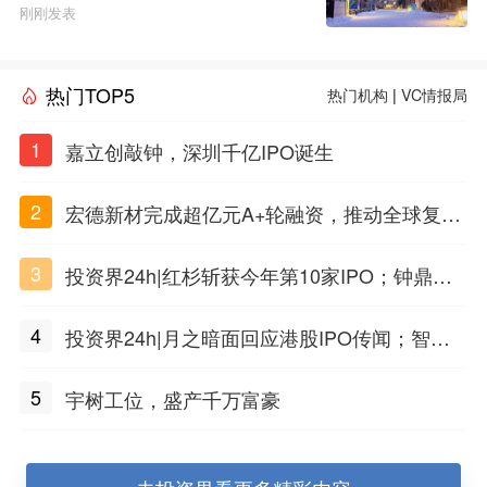
刚刚发表
热门TOP5
热门机构
|
VC情报局
1
嘉立创敲钟，深圳千亿IPO诞生
2
宏德新材完成超亿元A+轮融资，推动全球复合
材料工程化应用
3
投资界24h|红杉斩获今年第10家IPO；钟鼎投
出一个千亿IPO；SpaceX腰斩，马斯克财富缩
4
投资界24h|月之暗面回应港股IPO传闻；智元
水
公布合伙人团队阵容；潮汕女首富又要敲钟了
5
宇树工位，盛产千万富豪