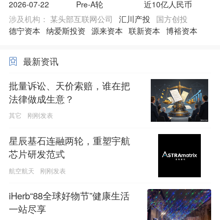
2026-07-22
Pre-A轮
近10亿人民币
涉及机构：
某头部互联网公司
汇川产投
国方创投
德宁资本
纳爱斯投资
源来资本
联新资本
博裕资本
最新资讯
批量诉讼、天价索赔，谁在把
法律做成生意？
其它
刚刚发表
星辰基石连融两轮，重塑宇航
芯片研发范式
航空航天
刚刚发表
iHerb“88全球好物节”健康生活
一站尽享