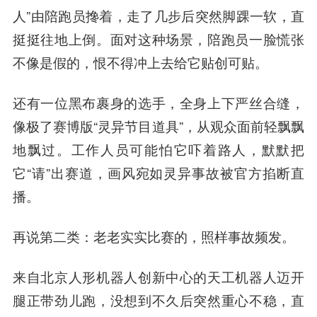
人”由陪跑员搀着，走了几步后突然脚踝一软，直
挺挺往地上倒。面对这种场景，陪跑员一脸慌张
不像是假的，恨不得冲上去给它贴创可贴。
还有一位黑布裹身的选手，全身上下严丝合缝，
像极了赛博版“灵异节目道具”，从观众面前轻飘飘
地飘过。工作人员可能怕它吓着路人，默默把
它“请”出赛道，画风宛如灵异事故被官方掐断直
播。
再说
第二类：老老实实比赛的，照样事故频发。
来自北京人形机器人创新中心的天工机器人迈开
腿正带劲儿跑，没想到不久后突然重心不稳，直