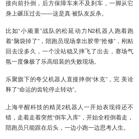
接向前扑倒，后方保障车来不及刹车，一脚从它
身上碾压过去——这是真·被队友反杀。
比如“小顽童”战队的松延动力N2机器人跑着跑
着“脑袋掉了”，陪跑员现场拿出胶带“抢修”，刚粘
回去没多久，一个没站稳又摔飞了出去，赛场气
氛一度像极了乐高组装的失败现场。
乐聚旗下的夸父机器人直接摔倒“休克”，完 美诠
释了“命运的齿轮停止转动”。
上海半醒科技的精灵2机器人一开始表现得还不
错，走着走着突然“倒车入库”，开始全程倒着走，
陪跑员只能跟在后头，一边小跑一边思考人生。